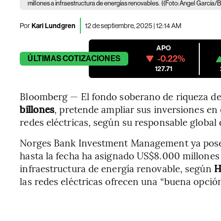
millones a infraestructura de energías renovables.
((Foto: Angel García/
Por
Kari Lundgren
12 de septiembre, 2025 | 12:14 AM
APO
-0.22%
ÚLTIMAS
COTIZACIONES
127.71
Bloomberg — El fondo soberano de riqueza d
billones
, pretende ampliar sus inversiones en
redes eléctricas, según su responsable global 
Norges Bank Investment Management ya posee 
hasta la fecha ha asignado US$8.000 millones
infraestructura de energía renovable, según
H
las redes eléctricas ofrecen una “buena opción