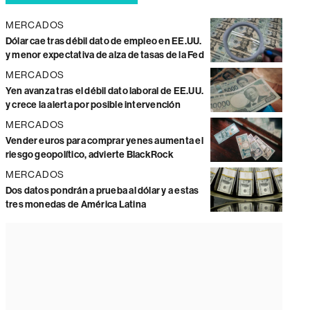
MERCADOS
Dólar cae tras débil dato de empleo en EE.UU.
y menor expectativa de alza de tasas de la Fed
MERCADOS
Yen avanza tras el débil dato laboral de EE.UU.
y crece la alerta por posible intervención
MERCADOS
Vender euros para comprar yenes aumenta el
riesgo geopolítico, advierte BlackRock
MERCADOS
Dos datos pondrán a prueba al dólar y a estas
tres monedas de América Latina