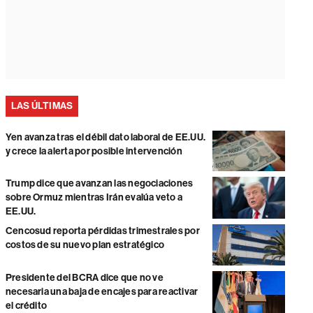
LAS ÚLTIMAS
Yen avanza tras el débil dato laboral de EE.UU.
y crece la alerta por posible intervención
Trump dice que avanzan las negociaciones
sobre Ormuz mientras Irán evalúa veto a
EE.UU.
Cencosud reporta pérdidas trimestrales por
costos de su nuevo plan estratégico
Presidente del BCRA dice que no ve
necesaria una baja de encajes para reactivar
el crédito