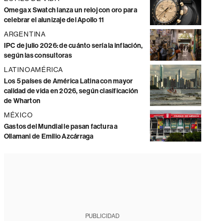
Omega x Swatch lanza un reloj con oro para
celebrar el alunizaje del Apollo 11
ARGENTINA
IPC de julio 2026: de cuánto sería la inflación,
según las consultoras
LATINOAMÉRICA
Los 5 países de América Latina con mayor
calidad de vida en 2026, según clasificación
de Wharton
MÉXICO
Gastos del Mundial le pasan factura a
Ollamani de Emilio Azcárraga
PUBLICIDAD