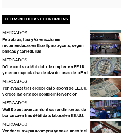
OTRAS NOTICIAS ECONÓMICAS
MERCADOS
Petrobras, Itaú y Vale: acciones
recomendadas en Brasil para agosto, según
bancos y corredurías
MERCADOS
Dólar cae tras débil dato de empleo en EE.UU.
y menor expectativa de alza de tasas de la Fed
MERCADOS
Yen avanza tras el débil dato laboral de EE.UU.
y crece la alerta por posible intervención
MERCADOS
Wall Street avanza mientras rendimientos de
bonos caen tras débil dato laboral en EE.UU.
MERCADOS
Vender euros para comprar yenes aumenta el