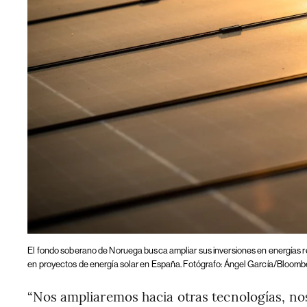
El fondo soberano de Noruega busca ampliar sus inversiones en energías 
en proyectos de energía solar en España. Fotógrafo: Ángel García/Bloomb
“Nos ampliaremos hacia otras tecnologías, no