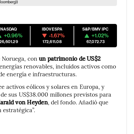
Bloomberg))
NASDAQ
IBOVESPA
S&P/BMV IPC
+0.96%
-1.67%
+1.02%
26,601.29
172,611.08
67,072.73
e Noruega, con
un patrimonio de US$2
 energías renovables, incluidos activos como
de energía e infraestructuras.
activos eólicos y solares en Europa, y
 de sus US$38.000 millones previstos para
arald von Heyden
, del fondo. Añadió que
 estratégica”.