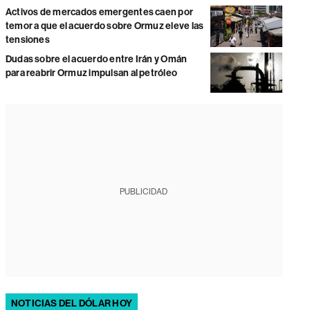
Activos de mercados emergentes caen por
temor a que el acuerdo sobre Ormuz eleve las
tensiones
Dudas sobre el acuerdo entre Irán y Omán
para reabrir Ormuz impulsan al petróleo
PUBLICIDAD
NOTICIAS DEL DÓLAR HOY