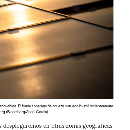
renovables.
El fonde soberano de riqueza noruego invirtió recientemente
erg
(Bloomberg/Angel Garcia)
s desplegaremos en otras zonas geográficas