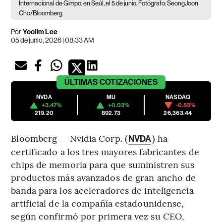
Internacional de Gimpo, en Seúl, el 5 de junio. Fotógrafo: SeongJoon
Cho/Bloomberg
Por
Yoolim Lee
05 de junio, 2026 | 08:33 AM
ÚLTIMAS
COTIZACIONES
NVDA
MU
NASDAQ
+3.47%
+0.03%
-0.83%
219.20
892.73
26,363.44
Bloomberg — Nvidia Corp. (
) ha
NVDA
certificado a los tres mayores fabricantes de
chips de memoria para que suministren sus
productos más avanzados de gran ancho de
banda para los aceleradores de inteligencia
artificial de la compañía estadounidense,
según confirmó por primera vez su CEO,