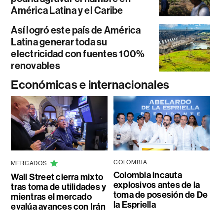
América Latina y el Caribe
Así logró este país de América
Latina generar toda su
electricidad con fuentes 100%
renovables
Económicas e internacionales
COLOMBIA
MERCADOS
Colombia incauta
Wall Street cierra mixto
explosivos antes de la
tras toma de utilidades y
toma de posesión de De
mientras el mercado
la Espriella
evalúa avances con Irán