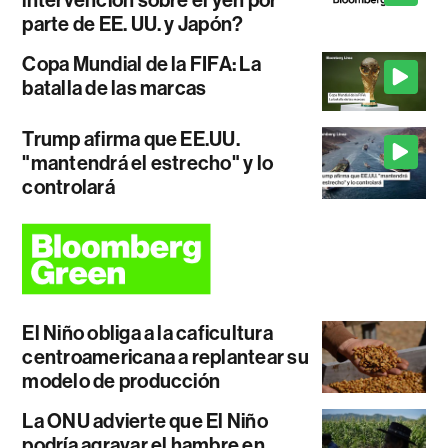
intervención sobre el yen por
parte de EE. UU. y Japón?
Copa Mundial de la FIFA: La
batalla de las marcas
Trump afirma que EE.UU.
"mantendrá el estrecho" y lo
controlará
El Niño obliga a la caficultura
centroamericana a replantear su
modelo de producción
La ONU advierte que El Niño
podría agravar el hambre en