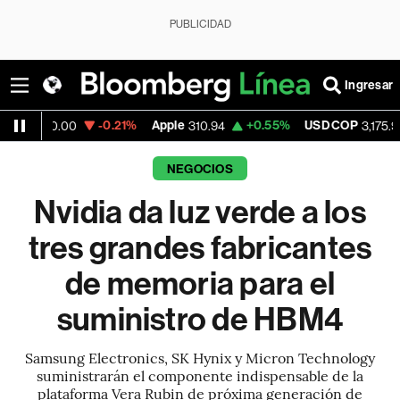
PUBLICIDAD
Ingresar
-0.21%
Apple
+0.55%
USD COP
-0.63
00
310.94
3,175.95
NEGOCIOS
Nvidia da luz verde a los
tres grandes fabricantes
de memoria para el
suministro de HBM4
Samsung Electronics, SK Hynix y Micron Technology
suministrarán el componente indispensable de la
plataforma Vera Rubin de próxima generación de