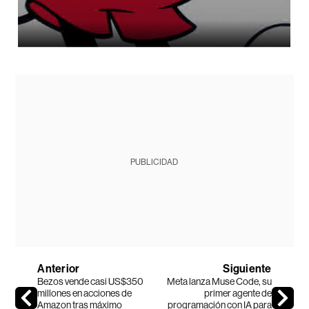
PUBLICIDAD
Anterior
Siguiente
Bezos vende casi US$350
Meta lanza Muse Code, su
millones en acciones de
primer agente de
Amazon tras máximo
programación con IA para