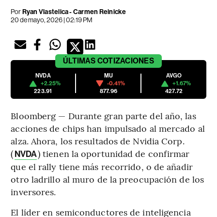
Por
Ryan Vlastelica - Carmen Reinicke
20 de mayo, 2026 | 02:19 PM
ÚLTIMAS
COTIZACIONES
NVDA
MU
AVGO
+2.25%
-0.41%
+1.67%
223.91
877.96
427.72
Bloomberg — Durante gran parte del año, las
acciones de chips han impulsado al mercado al
alza. Ahora, los resultados de Nvidia Corp.
(
) tienen la oportunidad de confirmar
NVDA
que el rally tiene más recorrido, o de añadir
otro ladrillo al muro de la preocupación de los
inversores.
El líder en semiconductores de inteligencia