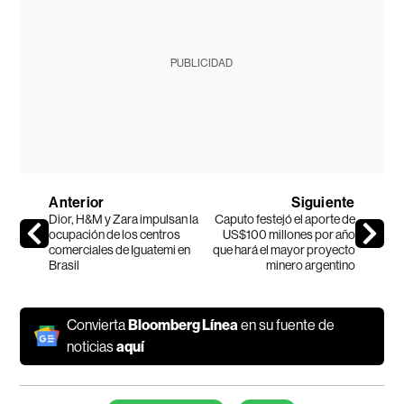
PUBLICIDAD
Anterior
Siguiente
Dior, H&M y Zara impulsan la
Caputo festejó el aporte de
ocupación de los centros
US$100 millones por año
comerciales de Iguatemi en
que hará el mayor proyecto
Brasil
minero argentino
Convierta
Bloomberg Línea
en su fuente de
noticias
aquí