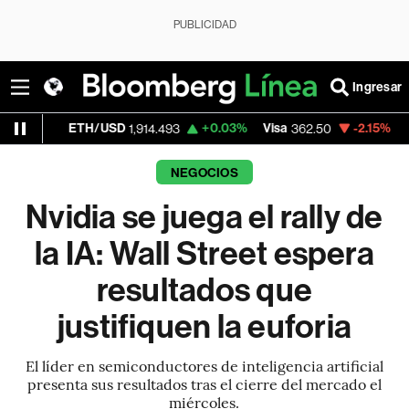
PUBLICIDAD
Ingresar
H/USD
+0.03%
Visa
-2.15%
MercadoLibre
1,914.493
362.50
NEGOCIOS
Nvidia se juega el rally de
la IA: Wall Street espera
resultados que
justifiquen la euforia
El líder en semiconductores de inteligencia artificial
presenta sus resultados tras el cierre del mercado el
miércoles.