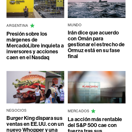
MUNDO
ARGENTINA
Irán dice que acuerdo
Presión sobre los
con Omán para
márgenes de
gestionar el estrecho de
MercadoLibre inquieta a
Ormuz está en su fase
inversores y acciones
final
caen en el Nasdaq
NEGOCIOS
MERCADOS
Burger King dispara sus
La acción más rentable
ventas en EE.UU. con un
del S&P 500 cae con
nuevo Whopper y una
fuerza tras sus