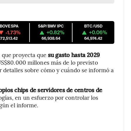
IBOVESPA
S&P/BMV IPC
BTC/USD
-1.73%
+0.82%
+0.06%
172,513.42
66,938.64
64,974.42
s que proyecta que
su gasto hasta 2029
S$80.000 millones más de lo previsto
ar detalles sobre cómo y cuándo se informó a
opios chips de servidores de centros de
ogías, en un esfuerzo por controlar los
egún el informe.