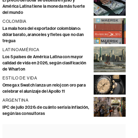
El precio del dólar se debilita en julio y
América Latina tiene la moneda más fuerte
del mundo
COLOMBIA
La mala hora del exportador colombiano:
dólar barato, aranceles y fletes que no dan
tregua
LATINOAMÉRICA
Los 5 países de América Latina con mayor
calidad de vida en 2026, según clasificación
de Wharton
ESTILO DE VIDA
Omega x Swatch lanza un reloj con oro para
celebrar el alunizaje del Apollo 11
ARGENTINA
IPC de julio 2026: de cuánto sería la inflación,
según las consultoras