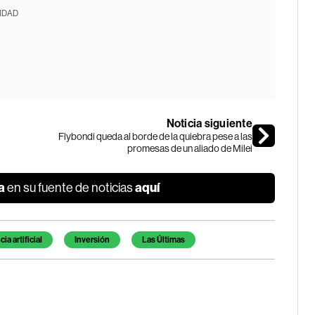
IDAD
Noticia siguiente
Flybondi queda al borde de la quiebra pese a las
promesas de un aliado de Milei
a
aquí
en su fuente de noticias
ia artificial
Inversión
Las Últimas