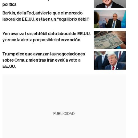
política
Barkin, de la Fed, advierte que el mercado
laboral de EE.UU. está en un “equilibrio débil”
Yen avanza tras el débil dato laboral de EE.UU.
y crece la alerta por posible intervención
Trump dice que avanzan las negociaciones
sobre Ormuz mientras Irán evalúa veto a
EE.UU.
PUBLICIDAD