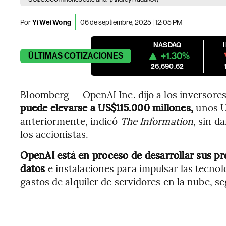
Por
Yi Wei Wong
06 de septiembre, 2025 | 12:05 PM
NASDAQ
+1.30%
ÚLTIMAS
COTIZACIONES
26,690.62
Bloomberg — OpenAI Inc. dijo a los inversore
puede elevarse a US$115.000 millones,
unos U
anteriormente, indicó
The Information
, sin d
los accionistas.
OpenAI está en proceso de desarrollar sus pr
datos
e instalaciones para impulsar las tecnol
gastos de alquiler de servidores en la nube, s