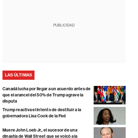
PUBLICIDAD
LAS ÚLTIMAS
Canadá lucha por llegar a un acuerdo antes de
que el arancel del 50% de Trump agrave la
disputa
Trump reactiva el intento de destituir a la
gobernadora Lisa Cook de la Fed
Muere John Loeb Jr., el sucesor de una
dinastía de Wall Street que se volcó a la