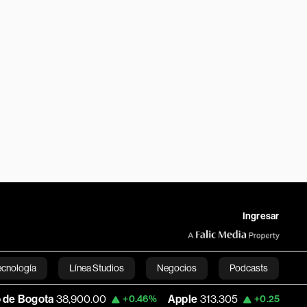
Ingresar
ecnología
Línea Studios
Negocios
Podcasts
38,900.00
Apple
313.305
USD COP
3,1
+0.46%
+0.25%
English