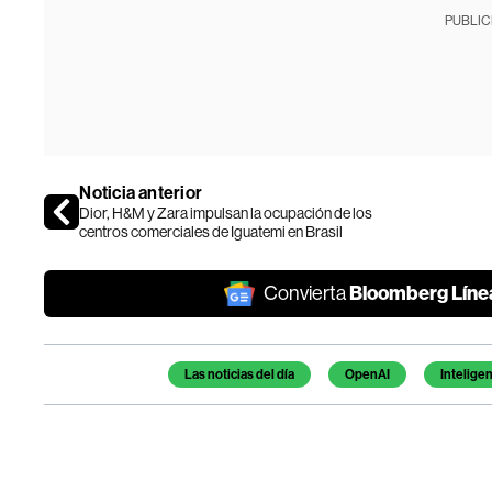
PUBLIC
Noticia anterior
Dior, H&M y Zara impulsan la ocupación de los
centros comerciales de Iguatemi en Brasil
Bloomberg Líne
Convierta
Temas de este artículo
Las noticias del día
OpenAI
Inteligenc