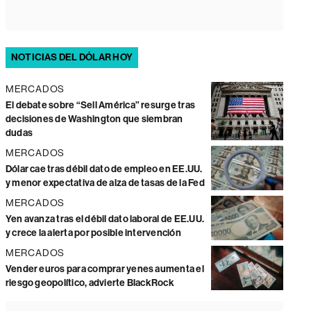
NOTICIAS DEL DÓLAR HOY
MERCADOS
El debate sobre “Sell América” resurge tras
decisiones de Washington que siembran
dudas
MERCADOS
Dólar cae tras débil dato de empleo en EE.UU.
y menor expectativa de alza de tasas de la Fed
MERCADOS
Yen avanza tras el débil dato laboral de EE.UU.
y crece la alerta por posible intervención
MERCADOS
Vender euros para comprar yenes aumenta el
riesgo geopolítico, advierte BlackRock