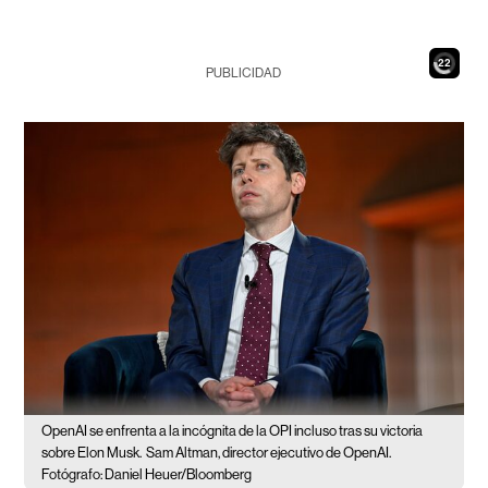
20
PUBLICIDAD
OpenAI se enfrenta a la incógnita de la OPI incluso tras su victoria
sobre Elon Musk.
Sam Altman, director ejecutivo de OpenAI.
Fotógrafo: Daniel Heuer/Bloomberg