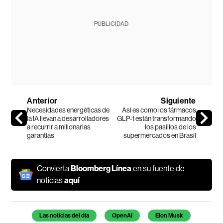
PUBLICIDAD
Anterior
Siguiente
Necesidades energéticas de
Así es como los fármacos
la IA llevan a desarrolladores
GLP-1 están transformando
a recurrir a millonarias
los pasillos de los
garantías
supermercados en Brasil
Convierta
Bloomberg Línea
en su fuente de
noticias
aquí
Temas de este artículo
Las noticias del día
OpenAI
Elon Musk