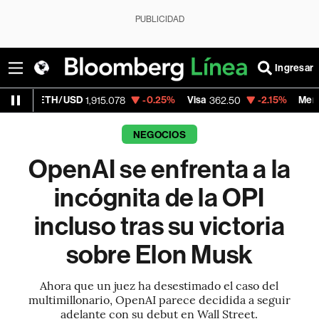
PUBLICIDAD
Ingresar
/USD
-0.25%
Visa
-2.15%
MercadoLibre
1,915.078
362.50
1,82
NEGOCIOS
OpenAI se enfrenta a la
incógnita de la OPI
incluso tras su victoria
sobre Elon Musk
Ahora que un juez ha desestimado el caso del
multimillonario, OpenAI parece decidida a seguir
adelante con su debut en Wall Street.