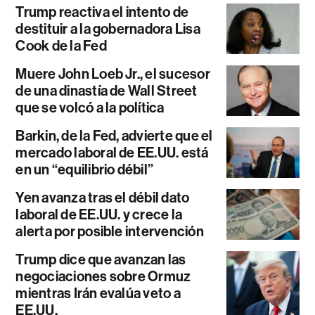
Trump reactiva el intento de
destituir a la gobernadora Lisa
Cook de la Fed
Muere John Loeb Jr., el sucesor
de una dinastía de Wall Street
que se volcó a la política
Barkin, de la Fed, advierte que el
mercado laboral de EE.UU. está
en un “equilibrio débil”
Yen avanza tras el débil dato
laboral de EE.UU. y crece la
alerta por posible intervención
Trump dice que avanzan las
negociaciones sobre Ormuz
mientras Irán evalúa veto a
EE.UU.