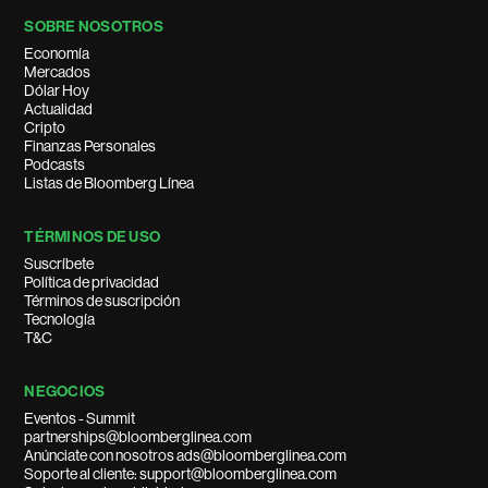
SOBRE NOSOTROS
Economía
Mercados
Dólar Hoy
Actualidad
Cripto
Finanzas Personales
Podcasts
Listas de Bloomberg Línea
TÉRMINOS DE USO
Suscríbete
Política de privacidad
Términos de suscripción
Tecnología
T&C
NEGOCIOS
Eventos - Summit
partnerships@bloomberglinea.com
Anúnciate con nosotros ads@bloomberglinea.com
Soporte al cliente: support@bloomberglinea.com