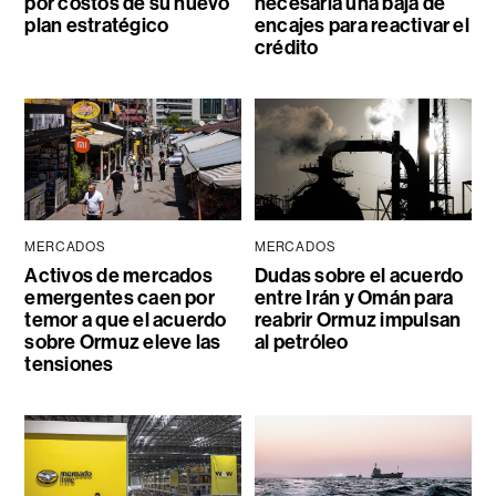
por costos de su nuevo
necesaria una baja de
plan estratégico
encajes para reactivar el
crédito
MERCADOS
MERCADOS
Activos de mercados
Dudas sobre el acuerdo
emergentes caen por
entre Irán y Omán para
temor a que el acuerdo
reabrir Ormuz impulsan
sobre Ormuz eleve las
al petróleo
tensiones