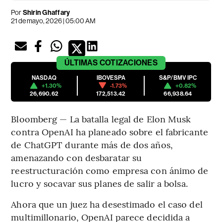
Por
Shirin Ghaffary
21 de mayo, 2026 | 05:00 AM
ÚLTIMAS
COTIZACIONES
NASDAQ
IBOVESPA
S&P/BMV IPC
+1.30%
-1.73%
+0.82%
26,690.62
172,513.42
66,938.64
Bloomberg — La batalla legal de Elon Musk
contra OpenAI ha planeado sobre el fabricante
de ChatGPT durante más de dos años,
amenazando con desbaratar su
reestructuración como empresa con ánimo de
lucro y socavar sus planes de salir a bolsa.
Ahora que un juez ha desestimado el caso del
multimillonario, OpenAI parece decidida a