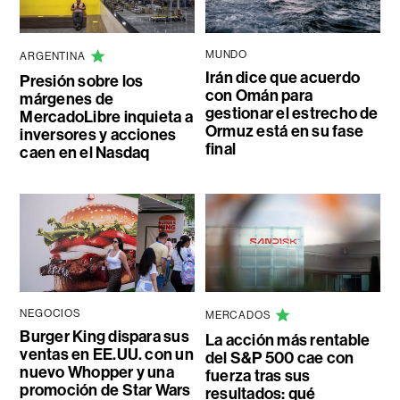
MUNDO
ARGENTINA
Irán dice que acuerdo
Presión sobre los
con Omán para
márgenes de
gestionar el estrecho de
MercadoLibre inquieta a
Ormuz está en su fase
inversores y acciones
final
caen en el Nasdaq
NEGOCIOS
MERCADOS
Burger King dispara sus
La acción más rentable
ventas en EE.UU. con un
del S&P 500 cae con
nuevo Whopper y una
fuerza tras sus
promoción de Star Wars
resultados: qué