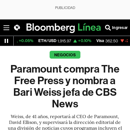
PUBLICIDAD
Ingresar
%
ETH/USD
+0.10%
Visa
-2.15%
MercadoLi
1,915.97
362.50
NEGOCIOS
Paramount compra The
Free Press y nombra a
Bari Weiss jefa de CBS
News
Weiss, de 41 años, reportará al CEO de Paramount,
David Ellison, y supervisará la dirección editorial de
una división de noticias cuyos programas incluyen el