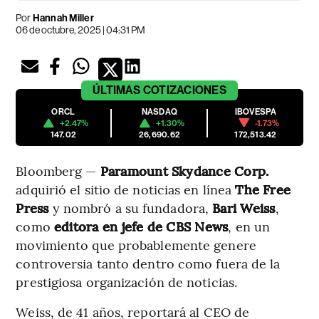
Por
Hannah Miller
06 de octubre, 2025 | 04:31 PM
ÚLTIMAS
COTIZACIONES
ORCL
NASDAQ
IBOVESPA
+2.47%
+1.30%
-1.73%
147.02
26,690.62
172,513.42
Bloomberg —
Paramount Skydance Corp.
adquirió el sitio de noticias en línea
The Free
Press
y nombró a su fundadora,
Bari Weiss
,
como
editora en jefe de CBS News
, en un
movimiento que probablemente genere
controversia tanto dentro como fuera de la
prestigiosa organización de noticias.
Weiss, de 41 años, reportará al CEO de