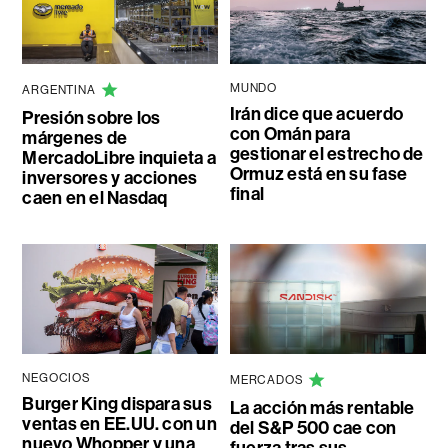
MUNDO
ARGENTINA
Irán dice que acuerdo
Presión sobre los
con Omán para
márgenes de
gestionar el estrecho de
MercadoLibre inquieta a
Ormuz está en su fase
inversores y acciones
final
caen en el Nasdaq
NEGOCIOS
MERCADOS
Burger King dispara sus
La acción más rentable
ventas en EE.UU. con un
del S&P 500 cae con
nuevo Whopper y una
fuerza tras sus