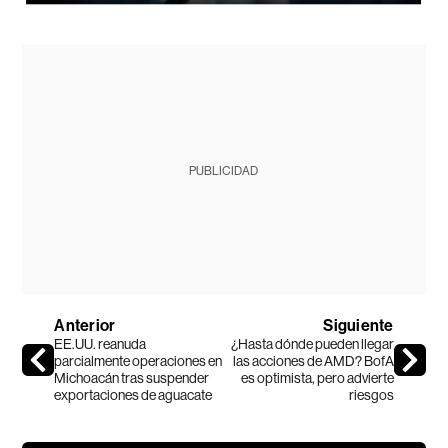
PUBLICIDAD
Anterior
Siguiente
EE.UU. reanuda
¿Hasta dónde pueden llegar
parcialmente operaciones en
las acciones de AMD? BofA
Michoacán tras suspender
es optimista, pero advierte
exportaciones de aguacate
riesgos