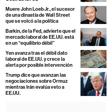
Muere John Loeb Jr., el sucesor
de una dinastía de Wall Street
que se volcó a la política
Barkin, de la Fed, advierte que el
mercado laboral de EE.UU. está
en un “equilibrio débil”
Yen avanza tras el débil dato
laboral de EE.UU. y crece la
alerta por posible intervención
Trump dice que avanzan las
negociaciones sobre Ormuz
mientras Irán evalúa veto a
EE.UU.