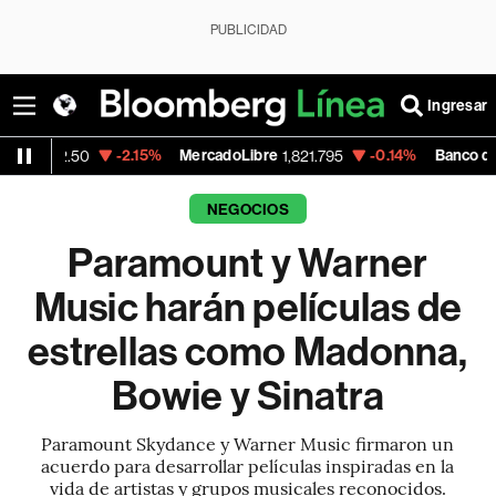
PUBLICIDAD
Ingresar
-2.15%
MercadoLibre
-0.14%
Banco de Bogota
1,821.795
38,
NEGOCIOS
Paramount y Warner
Music harán películas de
estrellas como Madonna,
Bowie y Sinatra
Paramount Skydance y Warner Music firmaron un
acuerdo para desarrollar películas inspiradas en la
vida de artistas y grupos musicales reconocidos.