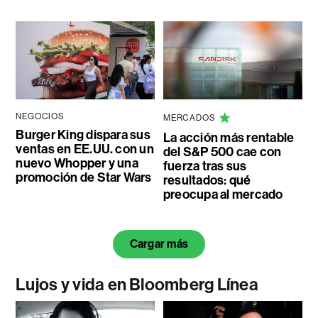
NEGOCIOS
MERCADOS
Burger King dispara sus
La acción más rentable
ventas en EE.UU. con un
del S&P 500 cae con
nuevo Whopper y una
fuerza tras sus
promoción de Star Wars
resultados: qué
preocupa al mercado
Cargar más
Lujos y vida en Bloomberg Línea