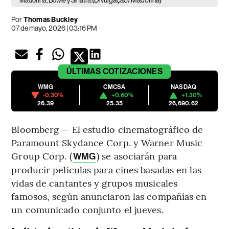
(Divulgação/Madonna)
Madonna, Bowie y Sinatra.
Por
Thomas Buckley
07 de mayo, 2026 | 03:16 PM
ÚLTIMAS
COTIZACIONES
WMG
CMCSA
NASDAQ
-0.30%
+0.60%
+1.30%
26.39
25.35
26,690.62
Bloomberg — El estudio cinematográfico de
Paramount Skydance Corp. y Warner Music
Group Corp. (
) se asociarán para
WMG
producir películas para cines basadas en las
vidas de cantantes y grupos musicales
famosos, según anunciaron las compañías en
un comunicado conjunto el jueves.