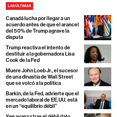
LAS ÚLTIMAS
Canadá lucha por llegar a un
acuerdo antes de que el arancel
del 50% de Trump agrave la
disputa
Trump reactiva el intento de
destituir a la gobernadora Lisa
Cook de la Fed
Muere John Loeb Jr., el sucesor
de una dinastía de Wall Street
que se volcó a la política
Barkin, de la Fed, advierte que el
mercado laboral de EE.UU. está
en un “equilibrio débil”
Yen avanza tras el débil dato