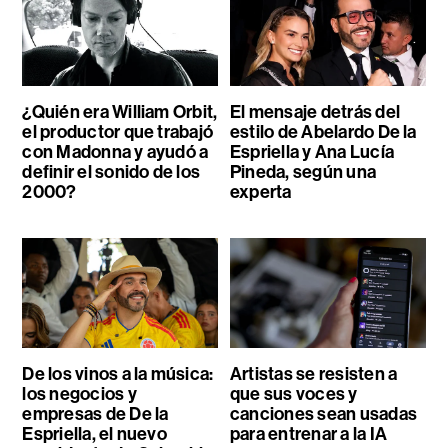
¿Quién era William Orbit,
El mensaje detrás del
el productor que trabajó
estilo de Abelardo De la
con Madonna y ayudó a
Espriella y Ana Lucía
definir el sonido de los
Pineda, según una
2000?
experta
De los vinos a la música:
Artistas se resisten a
los negocios y
que sus voces y
empresas de De la
canciones sean usadas
Espriella, el nuevo
para entrenar a la IA