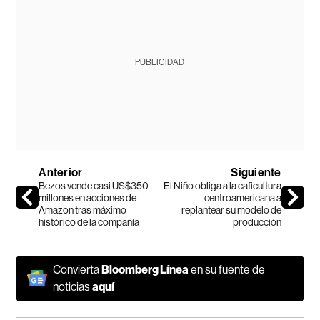
PUBLICIDAD
Anterior
Siguiente
Bezos vende casi US$350
El Niño obliga a la caficultura
millones en acciones de
centroamericana a
Amazon tras máximo
replantear su modelo de
histórico de la compañía
producción
Convierta
Bloomberg Línea
en su fuente de
noticias
aquí