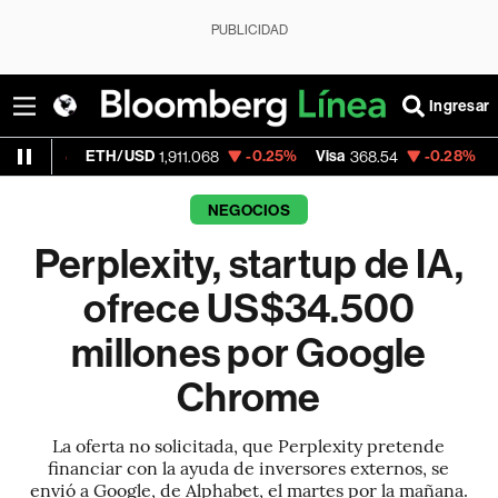
PUBLICIDAD
Ingresar
ETH/USD
-0.25%
Visa
-0.28%
MercadoLib
1,911.068
368.54
NEGOCIOS
Perplexity, startup de IA,
ofrece US$34.500
millones por Google
Chrome
La oferta no solicitada, que Perplexity pretende
financiar con la ayuda de inversores externos, se
envió a Google, de Alphabet, el martes por la mañana.