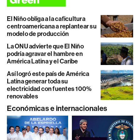
El Niño obliga a la caficultura
centroamericana a replantear su
modelo de producción
La ONU advierte que El Niño
podría agravar el hambre en
América Latina y el Caribe
Así logró este país de América
Latina generar toda su
electricidad con fuentes 100%
renovables
Económicas e internacionales