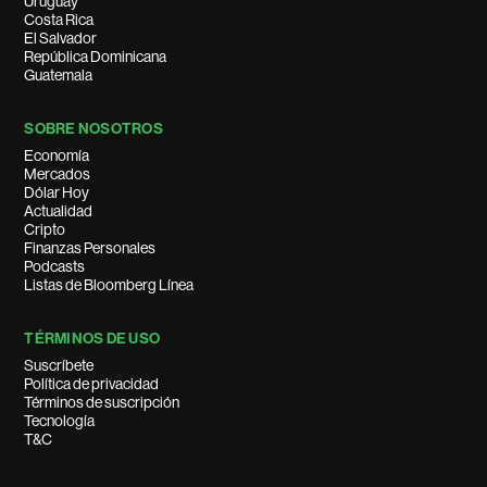
Uruguay
Costa Rica
El Salvador
República Dominicana
Guatemala
SOBRE NOSOTROS
Economía
Mercados
Dólar Hoy
Actualidad
Cripto
Finanzas Personales
Podcasts
Listas de Bloomberg Línea
TÉRMINOS DE USO
Suscríbete
Política de privacidad
Términos de suscripción
Tecnología
T&C