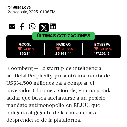
Por
Julia Love
12 de agosto, 2025 | 01:36 PM
ÚLTIMAS
COTIZACIONES
GOOGL
NASDAQ
IBOVESPA
-4.09%
-0.83%
-0.09%
362.34
26,363.44
177,726.17
Bloomberg — La startup de inteligencia
artificial Perplexity presentó una oferta de
US$34.500 millones para comprar el
navegador Chrome a Google, en una jugada
audaz que busca adelantarse a un posible
mandato antimonopolio en EE.UU. que
obligaría al gigante de las búsquedas a
desprenderse de la plataforma.