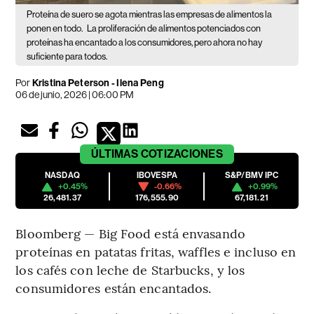
Proteína de suero se agota mientras las empresas de alimentos la
ponen en todo.
La proliferación de alimentos potenciados con
proteínas ha encantado a los consumidores, pero ahora no hay
suficiente para todos.
Por
Kristina Peterson - Ilena Peng
06 de junio, 2026 | 06:00 PM
ÚLTIMAS
COTIZACIONES
NASDAQ
IBOVESPA
S&P/BMV IPC
+0.45%
-0.66%
+0.99%
26,481.37
176,555.90
67,181.21
Bloomberg — Big Food está envasando
proteínas en patatas fritas, waffles e incluso en
los cafés con leche de Starbucks, y los
consumidores están encantados.