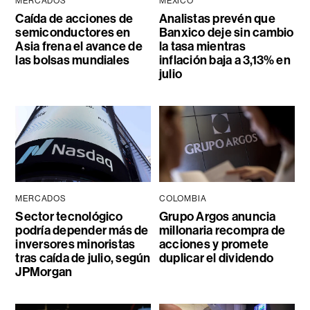
MERCADOS
MÉXICO
Caída de acciones de
Analistas prevén que
semiconductores en
Banxico deje sin cambio
Asia frena el avance de
la tasa mientras
las bolsas mundiales
inflación baja a 3,13% en
julio
MERCADOS
COLOMBIA
Sector tecnológico
Grupo Argos anuncia
podría depender más de
millonaria recompra de
inversores minoristas
acciones y promete
tras caída de julio, según
duplicar el dividendo
JPMorgan