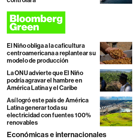
controlará
El Niño obliga a la caficultura
centroamericana a replantear su
modelo de producción
La ONU advierte que El Niño
podría agravar el hambre en
América Latina y el Caribe
Así logró este país de América
Latina generar toda su
electricidad con fuentes 100%
renovables
Económicas e internacionales