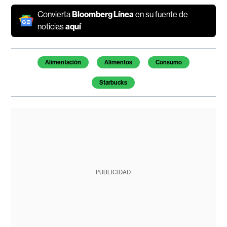
Convierta
Bloomberg Línea
en su fuente de
noticias
aquí
Temas de este artículo
Alimentación
Alimentos
Consumo
Starbucks
PUBLICIDAD