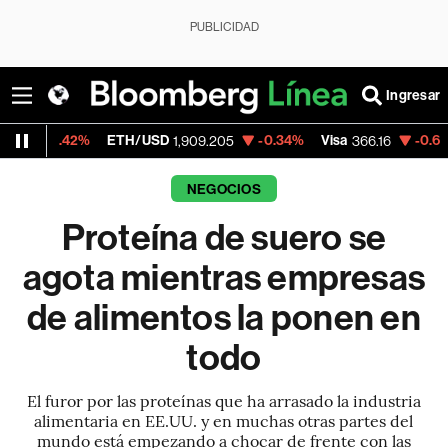
PUBLICIDAD
Ingresar
ETH/USD
-0.34%
Visa
-0.65%
MercadoLi
1,909.205
366.16
NEGOCIOS
Proteína de suero se
agota mientras empresas
de alimentos la ponen en
todo
El furor por las proteínas que ha arrasado la industria
alimentaria en EE.UU. y en muchas otras partes del
mundo está empezando a chocar de frente con las