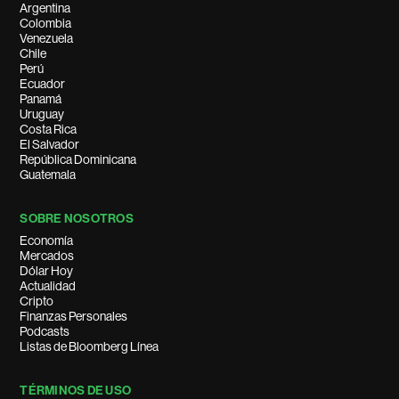
Argentina
Colombia
Venezuela
Chile
Perú
Ecuador
Panamá
Uruguay
Costa Rica
El Salvador
República Dominicana
Guatemala
SOBRE NOSOTROS
Economía
Mercados
Dólar Hoy
Actualidad
Cripto
Finanzas Personales
Podcasts
Listas de Bloomberg Línea
TÉRMINOS DE USO