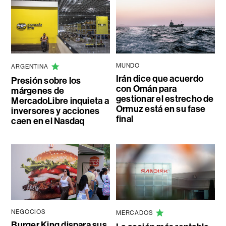
MUNDO
ARGENTINA
Irán dice que acuerdo
Presión sobre los
con Omán para
márgenes de
gestionar el estrecho de
MercadoLibre inquieta a
Ormuz está en su fase
inversores y acciones
final
caen en el Nasdaq
NEGOCIOS
MERCADOS
Burger King dispara sus