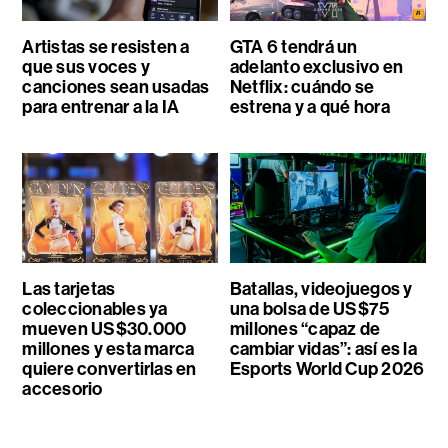
Artistas se resisten a
GTA 6 tendrá un
que sus voces y
adelanto exclusivo en
canciones sean usadas
Netflix: cuándo se
para entrenar a la IA
estrena y a qué hora
Las tarjetas
Batallas, videojuegos y
coleccionables ya
una bolsa de US$75
mueven US$30.000
millones “capaz de
millones y esta marca
cambiar vidas”: así es la
quiere convertirlas en
Esports World Cup 2026
accesorio