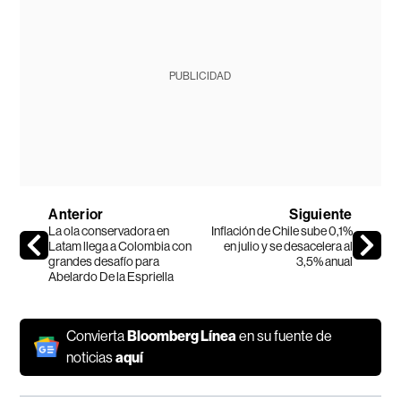
PUBLICIDAD
Anterior
Siguiente
La ola conservadora en
Inflación de Chile sube 0,1%
Latam llega a Colombia con
en julio y se desacelera al
grandes desafío para
3,5% anual
Abelardo De la Espriella
Convierta
Bloomberg Línea
en su fuente de
noticias
aquí