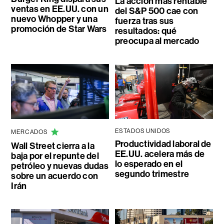
La acción más rentable
ventas en EE.UU. con un
del S&P 500 cae con
nuevo Whopper y una
fuerza tras sus
promoción de Star Wars
resultados: qué
preocupa al mercado
ESTADOS UNIDOS
MERCADOS
Productividad laboral de
Wall Street cierra a la
EE.UU. acelera más de
baja por el repunte del
lo esperado en el
petróleo y nuevas dudas
segundo trimestre
sobre un acuerdo con
Irán