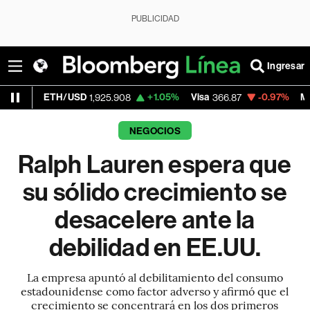
PUBLICIDAD
Ingresar
TH/USD
+1.05%
Visa
-0.97%
MercadoLibre
1,925.908
366.87
NEGOCIOS
Ralph Lauren espera que
su sólido crecimiento se
desacelere ante la
debilidad en EE.UU.
La empresa apuntó al debilitamiento del consumo
estadounidense como factor adverso y afirmó que el
crecimiento se concentrará en los dos primeros