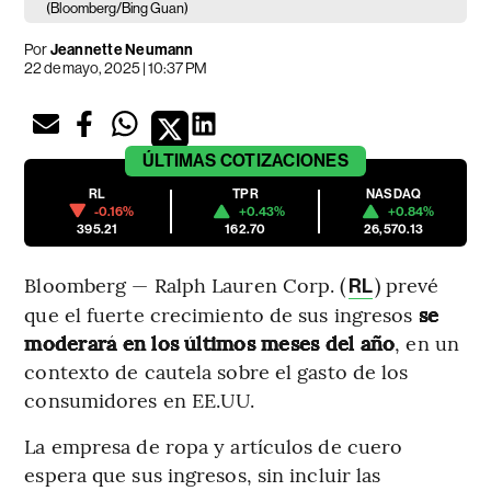
(Bloomberg/Bing Guan)
Por
Jeannette Neumann
22 de mayo, 2025 | 10:37 PM
ÚLTIMAS
COTIZACIONES
RL
TPR
NASDAQ
-0.16%
+0.43%
+0.84%
395.21
162.70
26,570.13
Bloomberg — Ralph Lauren Corp. (
) prevé
RL
que el fuerte crecimiento de sus ingresos
se
moderará en los últimos meses del año
, en un
contexto de cautela sobre el gasto de los
consumidores en EE.UU.
La empresa de ropa y artículos de cuero
espera que sus ingresos, sin incluir las