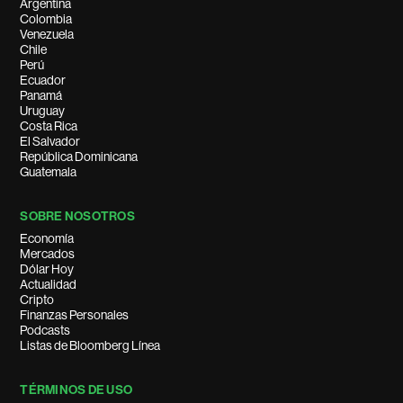
Argentina
Colombia
Venezuela
Chile
Perú
Ecuador
Panamá
Uruguay
Costa Rica
El Salvador
República Dominicana
Guatemala
SOBRE NOSOTROS
Economía
Mercados
Dólar Hoy
Actualidad
Cripto
Finanzas Personales
Podcasts
Listas de Bloomberg Línea
TÉRMINOS DE USO