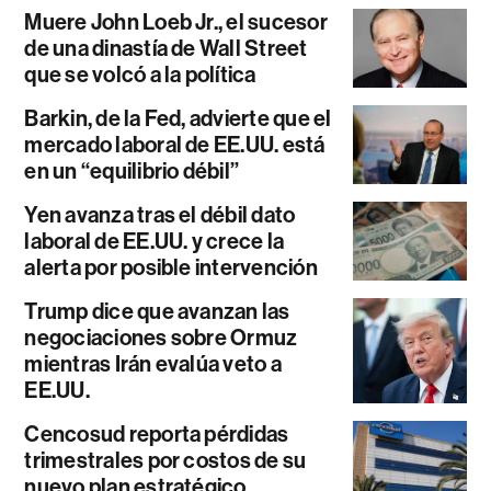
Muere John Loeb Jr., el sucesor
de una dinastía de Wall Street
que se volcó a la política
Barkin, de la Fed, advierte que el
mercado laboral de EE.UU. está
en un “equilibrio débil”
Yen avanza tras el débil dato
laboral de EE.UU. y crece la
alerta por posible intervención
Trump dice que avanzan las
negociaciones sobre Ormuz
mientras Irán evalúa veto a
EE.UU.
Cencosud reporta pérdidas
trimestrales por costos de su
nuevo plan estratégico