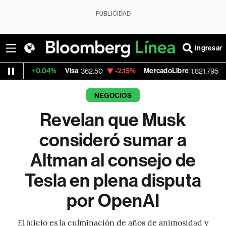
PUBLICIDAD
Ingresar
04%
Visa
-2.15%
MercadoLibre
-0.14%
Ban
362.50
1,821.795
NEGOCIOS
Revelan que Musk
consideró sumar a
Altman al consejo de
Tesla en plena disputa
por OpenAI
El juicio es la culminación de años de animosidad y