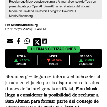
Revelan que Musk consideró sumar a Altman al consejo de Tesla en
plena disputa por OpenAI.
Sam Altman en el interior del tribunal
federal de Oakland, California. Fotógrafo: David Paul
Morris/Bloomberg.
Por
Madlin Mekelburg
06 de mayo, 2026 | 07:46 PM
ÚLTIMAS
COTIZACIONES
TESLA
MSFT
NASDAQ
+2.80%
-0.04%
+1.30%
328.50
499.96
26,690.62
Bloomberg — Según se informó el miércoles al
jurado en el juicio por la disputa entre los dos
titanes de la inteligencia artificial,
Elon Musk
llegó a considerar la posibilidad de reclutar a
Sam Altman para formar parte del consejo de