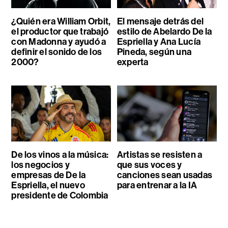
¿Quién era William Orbit,
El mensaje detrás del
el productor que trabajó
estilo de Abelardo De la
con Madonna y ayudó a
Espriella y Ana Lucía
definir el sonido de los
Pineda, según una
2000?
experta
De los vinos a la música:
Artistas se resisten a
los negocios y
que sus voces y
empresas de De la
canciones sean usadas
Espriella, el nuevo
para entrenar a la IA
presidente de Colombia