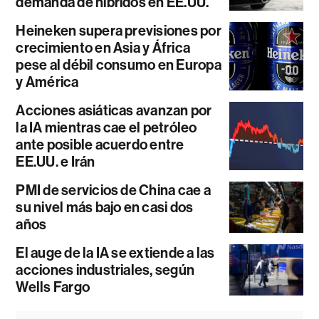
demanda de híbridos en EE.UU.
Heineken supera previsiones por
crecimiento en Asia y África
pese al débil consumo en Europa
y América
Acciones asiáticas avanzan por
la IA mientras cae el petróleo
ante posible acuerdo entre
EE.UU. e Irán
PMI de servicios de China cae a
su nivel más bajo en casi dos
años
El auge de la IA se extiende a las
acciones industriales, según
Wells Fargo