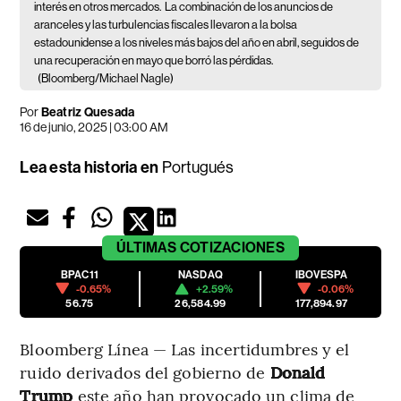
interés en otros mercados.
La combinación de los anuncios de
aranceles y las turbulencias fiscales llevaron a la bolsa
estadounidense a los niveles más bajos del año en abril, seguidos de
una recuperación en mayo que borró las pérdidas.
(Bloomberg/Michael Nagle)
Por
Beatriz Quesada
16 de junio, 2025 | 03:00 AM
Lea esta historia en
Portugués
ÚLTIMAS
COTIZACIONES
BPAC11
NASDAQ
IBOVESPA
-0.65%
+2.59%
-0.06%
56.75
26,584.99
177,894.97
Bloomberg Línea — Las incertidumbres y el
ruido derivados del gobierno de
Donald
Trump
este año han provocado un clima de