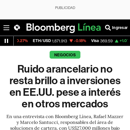
PUBLICIDAD
Ingresar
ETH/USD
-0.18%
Visa
+1.07%
MercadoLib
1,871.913
369.59
NEGOCIOS
Ruido arancelario no
resta brillo a inversiones
en EE.UU. pese a interés
en otros mercados
En una entrevista con Bloomberg Línea, Rafael Mazzer
y Marcelo Santucci, responsables del área de
soluciones de cartera, con US$27.000 millones bajo