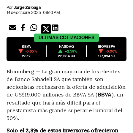
Por
Jorge Zuloaga
14 de octubre, 2025 | 09:10 AM
ÚLTIMAS
COTIZACIONES
BBVA
NASDAQ
IBOVESPA
-0.85%
+2.59%
-0.06%
28.12
26,584.99
177,894.97
Bloomberg — La gran mayoría de los clientes
de Banco Sabadell SA que también son
accionistas rechazaron la oferta de adquisición
de US$19.000 millones de BBVA SA (
), un
BBVA
resultado que hará más difícil para el
prestamista más grande superar el umbral del
50%.
Solo el 2,8% de estos inversores ofrecieron