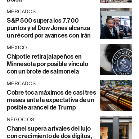
MERCADOS
S&P 500 supera los 7.700
puntos y el Dow Jones alcanza
un récord por avances con Irán
MÉXICO
Chipotle retira jalapeños en
Minnesota por posible vínculo
con un brote de salmonela
MERCADOS
Cobre toca máximos de casi tres
meses ante la expectativa de un
posible arancel de Trump
NEGOCIOS
Chanel supera a rivales del lujo
con crecimiento de dos dígitos,