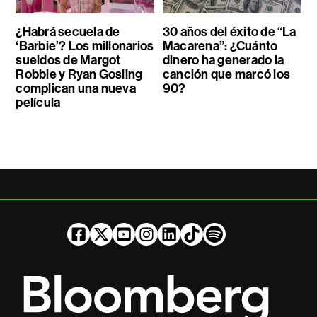
¿Habrá secuela de
30 años del éxito de “La
‘Barbie’? Los millonarios
Macarena”: ¿Cuánto
sueldos de Margot
dinero ha generado la
Robbie y Ryan Gosling
canción que marcó los
complican una nueva
90?
película