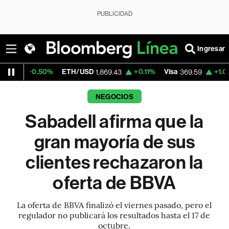
PUBLICIDAD
Ingresar
.50%
ETH/USD
+0.11%
Visa
+1.07%
Mercad
1,869.43
369.59
NEGOCIOS
Sabadell afirma que la
gran mayoría de sus
clientes rechazaron la
oferta de BBVA
La oferta de BBVA finalizó el viernes pasado, pero el
regulador no publicará los resultados hasta el 17 de
octubre.