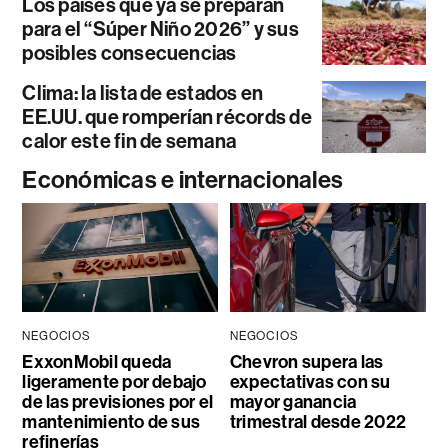
Los países que ya se preparan
para el “Súper Niño 2026” y sus
posibles consecuencias
Clima: la lista de estados en
EE.UU. que romperían récords de
calor este fin de semana
Económicas e internacionales
NEGOCIOS
NEGOCIOS
ExxonMobil queda
Chevron supera las
ligeramente por debajo
expectativas con su
de las previsiones por el
mayor ganancia
mantenimiento de sus
trimestral desde 2022
refinerías