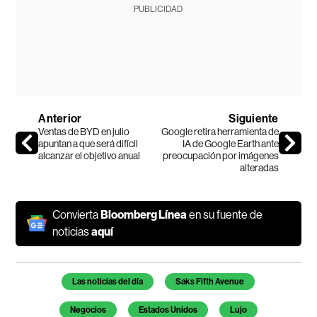
PUBLICIDAD
Anterior
Siguiente
Ventas de BYD en julio
Google retira herramienta de
apuntan a que será difícil
IA de Google Earth ante
alcanzar el objetivo anual
preocupación por imágenes
alteradas
Convierta
Bloomberg Línea
en su fuente de
noticias
aquí
Temas de este artículo
Las noticias del día
Saks Fifth Avenue
Negocios
Estados Unidos
Lujo