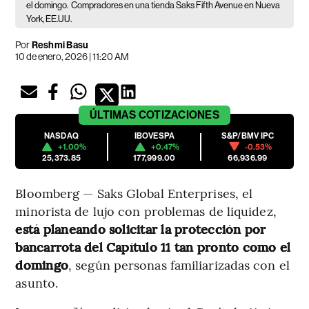
el domingo.
Compradores en una tienda Saks Fifth Avenue en Nueva
York, EE.UU.
Por
Reshmi Basu
10 de enero, 2026 | 11:20 AM
ÚLTIMAS
COTIZACIONES
NASDAQ
IBOVESPA
S&P/BMV IPC
+1.00%
+0.47%
-0.53%
25,373.85
177,999.00
66,936.99
Bloomberg — Saks Global Enterprises, el
minorista de lujo con problemas de liquidez,
está planeando solicitar la protección por
bancarrota del Capítulo 11 tan pronto como el
domingo
, según personas familiarizadas con el
asunto.