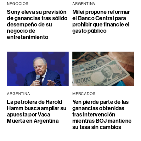
NEGOCIOS
ARGENTINA
Sony eleva su previsión
Milei propone reformar
de ganancias tras sólido
el Banco Central para
desempeño de su
prohibir que financie el
negocio de
gasto público
entretenimiento
ARGENTINA
MERCADOS
La petrolera de Harold
Yen pierde parte de las
Hamm busca ampliar su
ganancias obtenidas
apuesta por Vaca
tras intervención
Muerta en Argentina
mientras BOJ mantiene
su tasa sin cambios