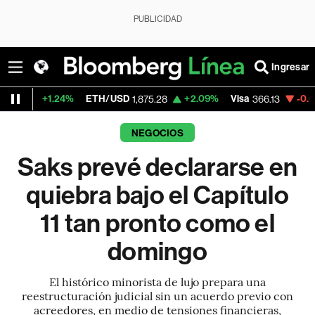
PUBLICIDAD
Ingresar
4%
ETH/USD
+2.09%
Visa
-0.04%
Mercado
1,875.28
366.13
NEGOCIOS
Saks prevé declararse en
quiebra bajo el Capítulo
11 tan pronto como el
domingo
El histórico minorista de lujo prepara una
reestructuración judicial sin un acuerdo previo con
acreedores, en medio de tensiones financieras,