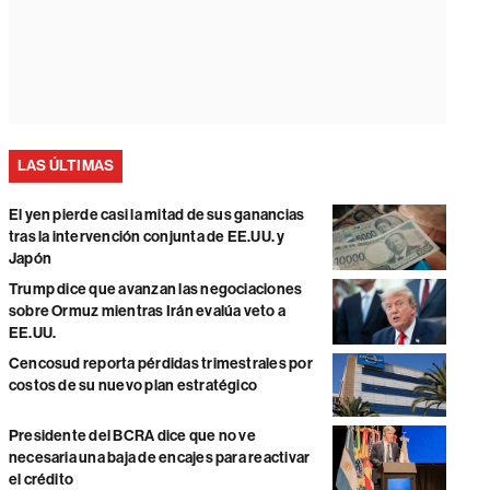
LAS ÚLTIMAS
El yen pierde casi la mitad de sus ganancias
tras la intervención conjunta de EE.UU. y
Japón
Trump dice que avanzan las negociaciones
sobre Ormuz mientras Irán evalúa veto a
EE.UU.
Cencosud reporta pérdidas trimestrales por
costos de su nuevo plan estratégico
Presidente del BCRA dice que no ve
necesaria una baja de encajes para reactivar
el crédito