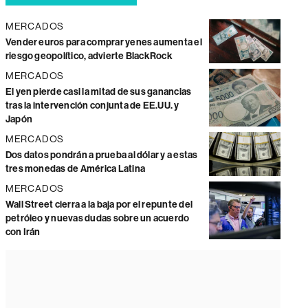
MERCADOS
Vender euros para comprar yenes aumenta el
riesgo geopolítico, advierte BlackRock
MERCADOS
El yen pierde casi la mitad de sus ganancias
tras la intervención conjunta de EE.UU. y
Japón
MERCADOS
Dos datos pondrán a prueba al dólar y a estas
tres monedas de América Latina
MERCADOS
Wall Street cierra a la baja por el repunte del
petróleo y nuevas dudas sobre un acuerdo
con Irán