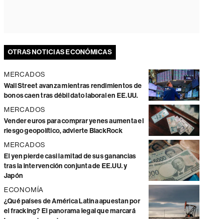
OTRAS NOTICIAS ECONÓMICAS
MERCADOS
Wall Street avanza mientras rendimientos de
bonos caen tras débil dato laboral en EE.UU.
MERCADOS
Vender euros para comprar yenes aumenta el
riesgo geopolítico, advierte BlackRock
MERCADOS
El yen pierde casi la mitad de sus ganancias
tras la intervención conjunta de EE.UU. y
Japón
ECONOMÍA
¿Qué países de América Latina apuestan por
el fracking? El panorama legal que marcará