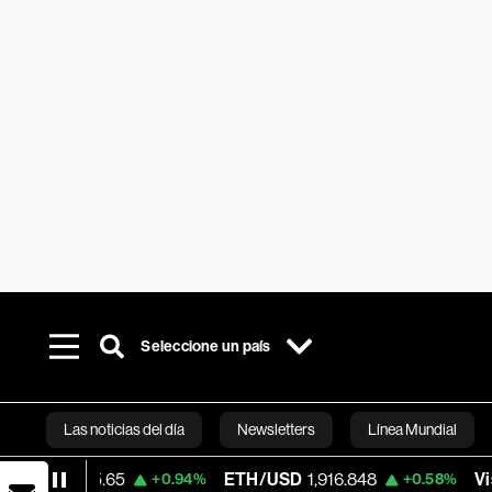
Seleccione un país
Las noticias del día
Newsletters
Línea Mundial
5.65
ETH/USD
1,916.848
Visa
365.65
+0.94%
+0.58%
Bloomberg 