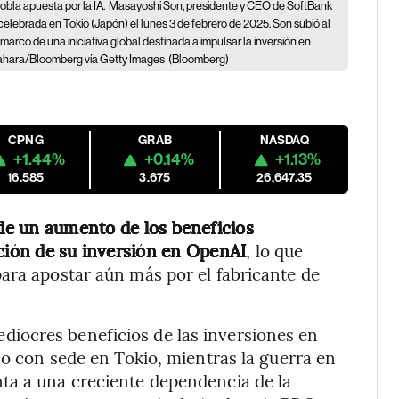
bla apuesta por la IA.
Masayoshi Son, presidente y CEO de SoftBank
elebrada en Tokio (Japón) el lunes 3 de febrero de 2025. Son subió al
marco de una iniciativa global destinada a impulsar la inversión en
 Okahara/Bloomberg vía Getty Images
(Bloomberg)
CPNG
GRAB
NASDAQ
+1.44%
+0.14%
+1.13%
16.585
3.675
26,647.35
de un aumento de los beneficios
ación de su inversión en OpenAI
, lo que
ara apostar aún más por el fabricante de
iocres beneficios de las inversiones en
co con sede en Tokio, mientras la guerra en
ta a una creciente dependencia de la