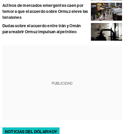
Activos de mercados emergentes caen por
temor a que el acuerdo sobre Ormuz eleve las
tensiones
Dudas sobre el acuerdo entre Irán y Omán
para reabrir Ormuz impulsan al petróleo
PUBLICIDAD
NOTICIAS DEL DÓLAR HOY