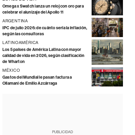
Omega x Swatch lanza un reloj con oro para
celebrar el alunizaje del Apollo 11
ARGENTINA
IPC de julio 2026: de cuánto sería la inflación,
según las consultoras
LATINOAMÉRICA
Los 5 países de América Latina con mayor
calidad de vida en 2026, según clasificación
de Wharton
MÉXICO
Gastos del Mundial le pasan factura a
Ollamani de Emilio Azcárraga
PUBLICIDAD