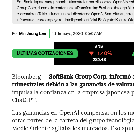
SoftBank dispara sus ganancias trimestrales por el boom de OpenAI y redo
Group Corp., durante la conferencia «Transforming Business through AI» c
escenario en Tokio el lunes junto al director de OpenAI, Sam Altman, en el 
infraestructuras de apoyo a la inteligencia artificial. Fotógrafo: Kosuke
Por
Min Jeong Lee
13 de mayo, 2026 | 05:07 AM
ARM
-1.40%
ÚLTIMAS
COTIZACIONES
282.48
Bloomberg —
SoftBank Group Corp. informó 
trimestrales debido a las ganancias de valor
impulsa la confianza en la empresa japonesa p
ChatGPT.
Las ganancias en OpenAI compensaron los med
otras partes de la cartera del grupo tecnológi
Medio Oriente agitaba los mercados. Eso apun