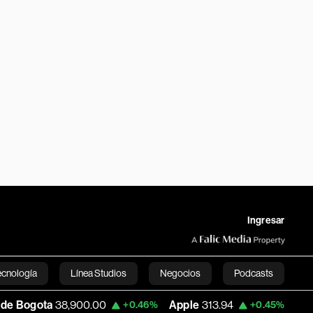
Ingresar
ecnología
Línea Studios
Negocios
Podcasts
38,900.00
Apple
313.94
USD COP
3,161
+0.46%
+0.45%
English