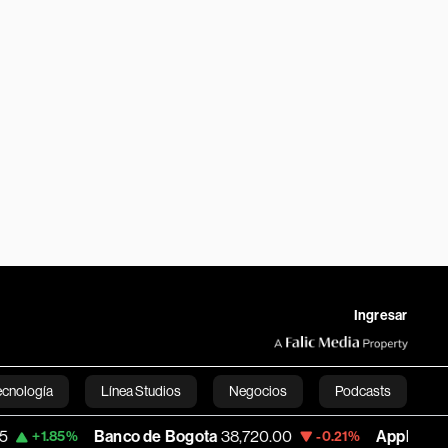
Ingresar
ecnología
Línea Studios
Negocios
Podcasts
Banco de Bogota
38,720.00
Apple
310.94
85%
-0.21%
+
English