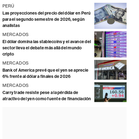
PERÚ
Las proyecciones del precio del dólar en Perú
para el segundo semestre de 2026, según
analistas
MERCADOS
El dólar domina las stablecoins y el avance del
sector lleva el debate más allá del mundo
cripto
MERCADOS
Bank of America prevé que el yen se aprecie
6% frente al dólar a finales de 2026
MERCADOS
Carry trade resiste pese a la pérdida de
atractivo del yen como fuente de financiación