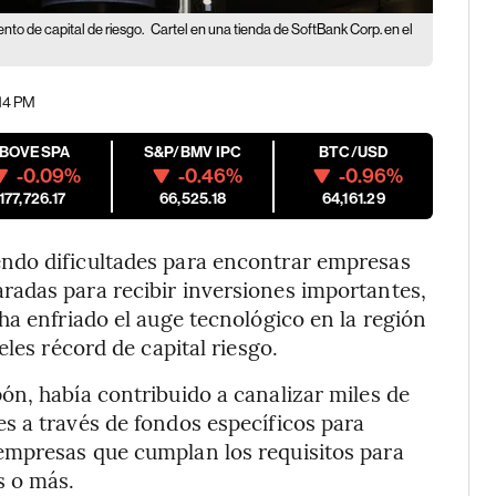
to de capital de riesgo.
Cartel en una tienda de SoftBank Corp. en el
:14 PM
IBOVESPA
S&P/BMV IPC
BTC/USD
-0.09%
-0.46%
-0.96%
177,726.17
66,525.18
64,161.29
ndo dificultades para encontrar empresas
adas para recibir inversiones importantes,
ha enfriado el auge tecnológico en la región
les récord de capital riesgo.
n, había contribuido a canalizar miles de
s a través de fondos específicos para
empresas que cumplan los requisitos para
s o más.