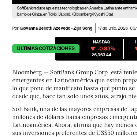
SoftBank reduce apuestas tecnológicas en América Latina ante enfriamien
barrio de Ginza, en Tokio (Japón).
(Bloomberg/Kiyoshi Ota)
Por
Giovanna Bellotti Azevedo - Zijia Song
17 de junio, 2026 | 06
NASDAQ
-0.83%
ÚLTIMAS
COTIZACIONES
26,363.44
Bloomberg — SoftBank Group Corp. está tenie
emergentes en Latinoamérica que estén prepar
lo que pone de manifiesto hasta qué punto se 
desde que, hace tan solo unos años, atrajo nive
SoftBank, una de las mayores empresas de Japó
millones de dólares hacia empresas emergente
Latinoamérica. Ahora, afirma que hay menos 
sus inversiones preferentes de US$50 millone