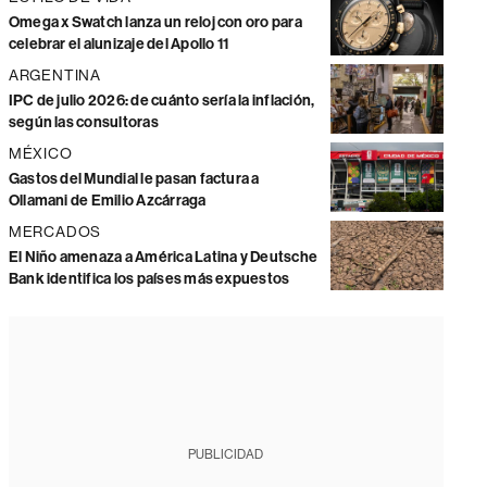
Omega x Swatch lanza un reloj con oro para
celebrar el alunizaje del Apollo 11
ARGENTINA
IPC de julio 2026: de cuánto sería la inflación,
según las consultoras
MÉXICO
Gastos del Mundial le pasan factura a
Ollamani de Emilio Azcárraga
MERCADOS
El Niño amenaza a América Latina y Deutsche
Bank identifica los países más expuestos
PUBLICIDAD