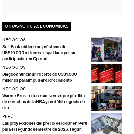
OTRAS NOTICIAS ECONÓMICAS
NEGOCIOS
SoftBank obtiene un préstamo de
US$10.000 millones respaldado por su
participación en OpenAI
NEGOCIOS
Diageo anuncia un recorte de US$1.000
millones para impulsar el crecimiento
NEGOCIOS
Warner Bros. reduce sus ventas por pérdida
de derechos de la NBA y un débil negocio de
cine
PERÚ
Las proyecciones del precio del dólar en Perú
para el segundo semestre de 2026, según