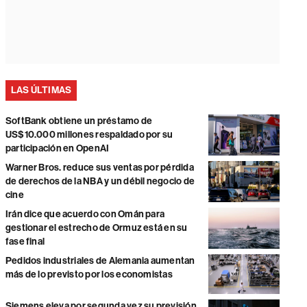
LAS ÚLTIMAS
SoftBank obtiene un préstamo de
US$10.000 millones respaldado por su
participación en OpenAI
Warner Bros. reduce sus ventas por pérdida
de derechos de la NBA y un débil negocio de
cine
Irán dice que acuerdo con Omán para
gestionar el estrecho de Ormuz está en su
fase final
Pedidos industriales de Alemania aumentan
más de lo previsto por los economistas
Siemens eleva por segunda vez su previsión