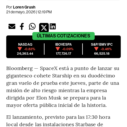
Por
Loren Grush
21 de mayo, 2026 | 12:19 PM
ÚLTIMAS
COTIZACIONES
NASDAQ
IBOVESPA
S&P/BMV IPC
-0.83%
-0.09%
-0.46%
26,363.44
177,726.17
66,525.18
Bloomberg — SpaceX está a punto de lanzar su
gigantesco cohete Starship en su duodécimo
gran vuelo de prueba este jueves, parte de una
misión de alto riesgo mientras la empresa
dirigida por Elon Musk se prepara para la
mayor oferta pública inicial de la historia.
El lanzamiento, previsto para las 17:30 hora
local desde las instalaciones Starbase de