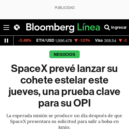
PUBLICIDAD
Ingresar
%
ETH/USD
-1.01%
Visa
-0.28%
MercadoL
1,896.478
368.54
NEGOCIOS
SpaceX prevé lanzar su
cohete estelar este
jueves, una prueba clave
para su OPI
La esperada misión se produce un día después de que
SpaceX presentara su solicitud para salir a bolsa en
junio.