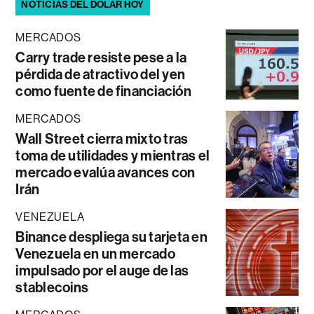
NOTICIAS DEL DÓLAR HOY
MERCADOS
Carry trade resiste pese a la
pérdida de atractivo del yen
como fuente de financiación
MERCADOS
Wall Street cierra mixto tras
toma de utilidades y mientras el
mercado evalúa avances con
Irán
VENEZUELA
Binance despliega su tarjeta en
Venezuela en un mercado
impulsado por el auge de las
stablecoins