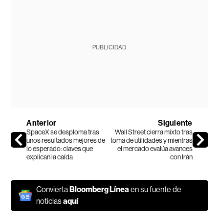
PUBLICIDAD
Anterior
Siguiente
SpaceX se desploma tras
Wall Street cierra mixto tras
unos resultados mejores de
toma de utilidades y mientras
lo esperado: claves que
el mercado evalúa avances
explican la caída
con Irán
Convierta
Bloomberg Línea
en su fuente de
noticias
aquí