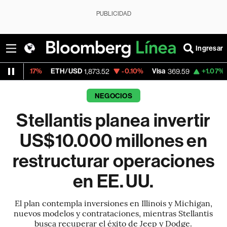
PUBLICIDAD
Ingresar
ETH/USD
-0.10%
Visa
+1.07%
MercadoLib
1,873.52
369.59
NEGOCIOS
Stellantis planea invertir
US$10.000 millones en
restructurar operaciones
en EE. UU.
El plan contempla inversiones en Illinois y Michigan,
nuevos modelos y contrataciones, mientras Stellantis
busca recuperar el éxito de Jeep y Dodge.