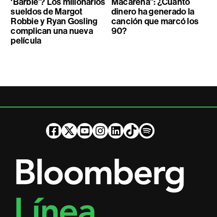
‘Barbie’? Los millonarios
Macarena”: ¿Cuánto
sueldos de Margot
dinero ha generado la
Robbie y Ryan Gosling
canción que marcó los
complican una nueva
90?
película