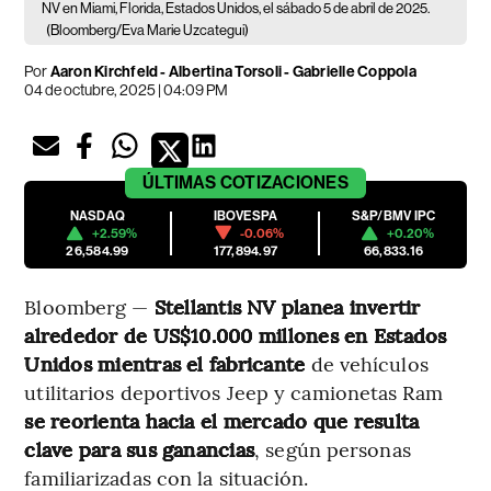
NV en Miami, Florida, Estados Unidos, el sábado 5 de abril de 2025.
(Bloomberg/Eva Marie Uzcategui)
Por
Aaron Kirchfeld - Albertina Torsoli - Gabrielle Coppola
04 de octubre, 2025 | 04:09 PM
ÚLTIMAS
COTIZACIONES
NASDAQ
IBOVESPA
S&P/BMV IPC
+2.59%
-0.06%
+0.20%
26,584.99
177,894.97
66,833.16
Bloomberg —
Stellantis NV planea invertir
alrededor de US$10.000 millones en Estados
Unidos mientras el fabricante
de vehículos
utilitarios deportivos Jeep y camionetas Ram
se reorienta hacia el mercado que resulta
clave para sus ganancias
, según personas
familiarizadas con la situación.