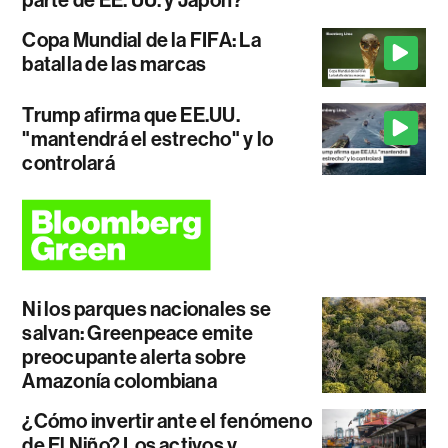
parte de EE. UU. y Japón?
Copa Mundial de la FIFA: La
batalla de las marcas
Trump afirma que EE.UU.
"mantendrá el estrecho" y lo
controlará
Ni los parques nacionales se
salvan: Greenpeace emite
preocupante alerta sobre
Amazonía colombiana
¿Cómo invertir ante el fenómeno
de El Niño? Los activos y