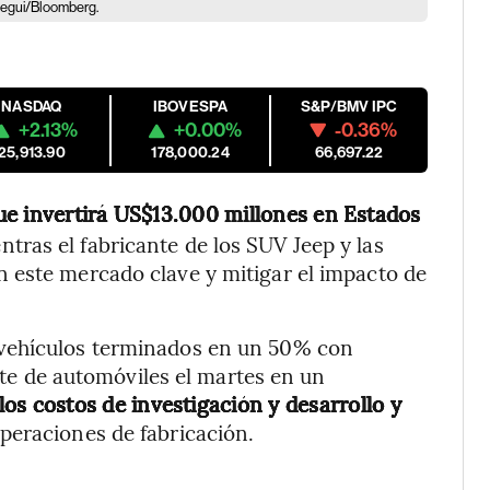
ategui/Bloomberg.
NASDAQ
IBOVESPA
S&P/BMV IPC
+2.13%
+0.00%
-0.36%
25,913.90
178,000.24
66,697.22
e invertirá US$13.000 millones en Estados
tras el fabricante de los SUV Jeep y las
 este mercado clave y mitigar el impacto de
 vehículos terminados en un 50% con
ante de automóviles el martes en un
 los costos de investigación y desarrollo y
operaciones de fabricación.