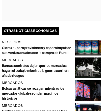
OTRAS NOTICIAS ECONÓMICAS
NEGOCIOS
Clorox supera previsiones y espera impulsar
sus ventas anuales con la compra de Purell
MERCADOS
Bancos centrales dejan que los mercados
hagan el trabajo mientras la guerra con Irán
añade riesgos
MERCADOS
Bolsas asiáticas se rezagan mientras los
mercados globales rondan máximos
históricos
MERCADOS