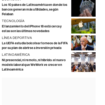
Los 10 países de Latinoamérica en donde los
bancos generan más utilidades, según
Felaban
TECNOLOGÍA
El lanzamiento del iPhone 18 está cerca y
estas son las últimas novedades
LÍNEA DEPORTIVA
La UEFA estudia boicotear torneos de la FIFA
por su plan de abrirse a inversión privada
LATINOAMÉRICA
Ni presencial, ni remoto, ni híbrido: el nuevo
modelo laboral que WeWork ve crecer en
Latinoamérica