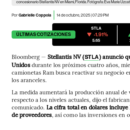
concesionario Stellantis NV en Miami, Florida. Fotógrafa: Eva Marie Uzc
Por
Gabrielle Coppola
14 de octubre, 2025 | 07:29 PM
STLA
-1.91%
ÚLTIMAS
COTIZACIONES
5.65
Bloomberg —
Stellantis NV (
)
anunció qu
STLA
Unidos
durante los próximos cuatro años, mien
camionetas Ram busca reactivar su negocio en
los aranceles.
La medida aumentará la producción anual de
respecto a los niveles actuales, dijo el fabric
comunicado.
La cifra total en dólares incluye
de proveedores
, así como las inversiones en 