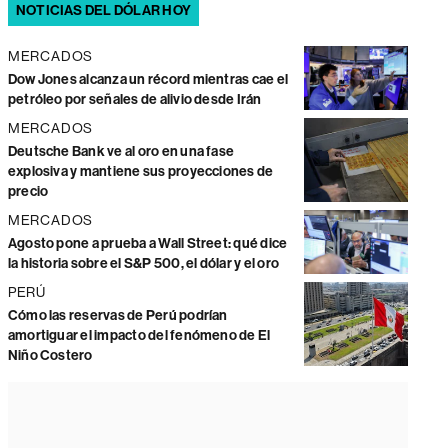
NOTICIAS DEL DÓLAR HOY
MERCADOS
Dow Jones alcanza un récord mientras cae el
petróleo por señales de alivio desde Irán
MERCADOS
Deutsche Bank ve al oro en una fase
explosiva y mantiene sus proyecciones de
precio
MERCADOS
Agosto pone a prueba a Wall Street: qué dice
la historia sobre el S&P 500, el dólar y el oro
PERÚ
Cómo las reservas de Perú podrían
amortiguar el impacto del fenómeno de El
Niño Costero