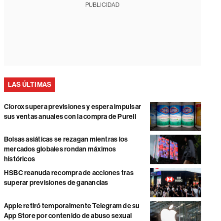
PUBLICIDAD
LAS ÚLTIMAS
Clorox supera previsiones y espera impulsar
sus ventas anuales con la compra de Purell
Bolsas asiáticas se rezagan mientras los
mercados globales rondan máximos
históricos
HSBC reanuda recompra de acciones tras
superar previsiones de ganancias
Apple retiró temporalmente Telegram de su
App Store por contenido de abuso sexual