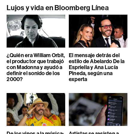
Lujos y vida en Bloomberg Línea
¿Quién era William Orbit,
El mensaje detrás del
el productor que trabajó
estilo de Abelardo De la
con Madonna y ayudó a
Espriella y Ana Lucía
definir el sonido de los
Pineda, según una
2000?
experta
De los vinos a la música:
Artistas se resisten a