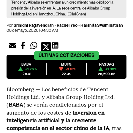
Tencent y Alibaba se enfrentan a un crecimiento más débil por la
presión de la inversión en IA.
La sede central de Alibaba Group
Holdings Ltd. en Hangzhou, China.
(Qilai Shen)
Por
Srinidhi Ragavendran - Rachel Yeo - Harshita Swaminathan
08 de mayo, 2026 | 04:30 AM
ÚLTIMAS
COTIZACIONES
BABA
MUFG
NASDAQ
+1.26%
-0.13%
+1.30%
128.41
22.49
26,690.62
Bloomberg — Los beneficios de Tencent
Holdings Ltd. y Alibaba Group Holding Ltd.
(
) se verán condicionados por el
BABA
aumento de los costes de
inversión en
inteligencia artificial y la creciente
competencia en el sector chino de la IA
, tras