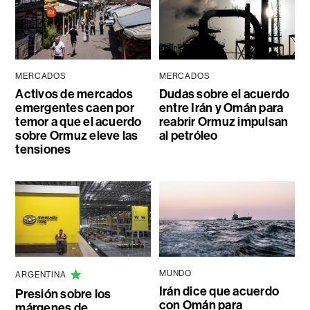
MERCADOS
MERCADOS
Activos de mercados
Dudas sobre el acuerdo
emergentes caen por
entre Irán y Omán para
temor a que el acuerdo
reabrir Ormuz impulsan
sobre Ormuz eleve las
al petróleo
tensiones
MUNDO
ARGENTINA
Irán dice que acuerdo
Presión sobre los
con Omán para
márgenes de