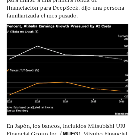
financiación para DeepSeek, dijo una persona
familiarizada el mes pasado.
En Japón, los bancos, incluidos Mitsubishi UFJ
Financial Group Inc. (
), Mizuho Financial
MUFG