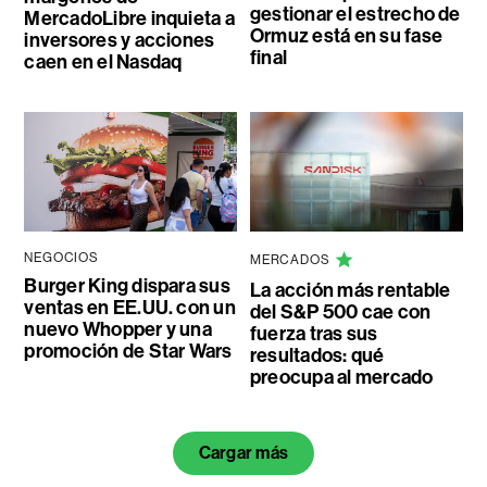
gestionar el estrecho de
MercadoLibre inquieta a
Ormuz está en su fase
inversores y acciones
final
caen en el Nasdaq
NEGOCIOS
MERCADOS
Burger King dispara sus
La acción más rentable
ventas en EE.UU. con un
del S&P 500 cae con
nuevo Whopper y una
fuerza tras sus
promoción de Star Wars
resultados: qué
preocupa al mercado
Cargar más