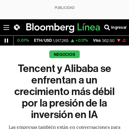
PUBLICIDAD
Ingresar
07%
ETH/USD
+0.17%
Visa
-2.15%
Mercad
1,917.265
362.50
NEGOCIOS
Tencent y Alibaba se
enfrentan a un
crecimiento más débil
por la presión de la
inversión en IA
Las empresas también están en conversaciones para