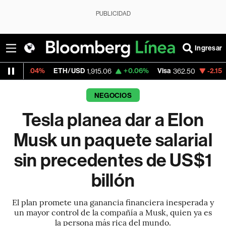
PUBLICIDAD
Ingresar
ETH/USD
+0.06%
Visa
-2.15%
MercadoLibr
1,915.06
362.50
NEGOCIOS
Tesla planea dar a Elon
Musk un paquete salarial
sin precedentes de US$1
billón
El plan promete una ganancia financiera inesperada y
un mayor control de la compañía a Musk, quien ya es
la persona más rica del mundo.