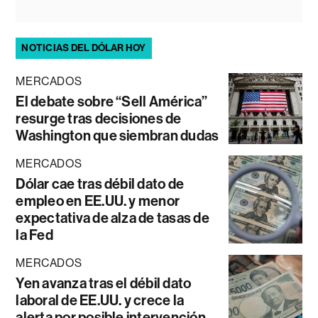
NOTICIAS DEL DÓLAR HOY
MERCADOS
El debate sobre “Sell América”
resurge tras decisiones de
Washington que siembran dudas
MERCADOS
Dólar cae tras débil dato de
empleo en EE.UU. y menor
expectativa de alza de tasas de
la Fed
MERCADOS
Yen avanza tras el débil dato
laboral de EE.UU. y crece la
alerta por posible intervención