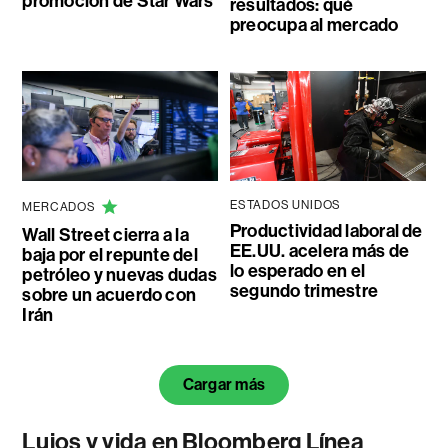
promoción de Star Wars
resultados: qué
preocupa al mercado
ESTADOS UNIDOS
MERCADOS
Productividad laboral de
Wall Street cierra a la
EE.UU. acelera más de
baja por el repunte del
lo esperado en el
petróleo y nuevas dudas
segundo trimestre
sobre un acuerdo con
Irán
Cargar más
Lujos y vida en Bloomberg Línea