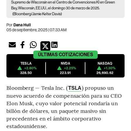
Supremo de Wisconsin en el Centro de Convenciones KI en Green
Bay, Wisconsin, EE.UU., el domingo 30 de marzo de 2025.
(Bloomberg/Jamie Kelter Davis)
Por
Dana Hull
05 de septiembre, 2025 | 07:33 AM
ÚLTIMAS
COTIZACIONES
TESLA
NVDA
NASDAQ
+2.80%
+2.25%
+1.30%
328.50
223.91
26,690.62
Bloomberg — Tesla Inc. (
) propuso un
TSLA
nuevo acuerdo de compensación para su CEO
Elon Musk, cuyo valor potencial rondaría un
billón de dólares, un paquete masivo sin
precedentes en el ámbito corporativo
estadounidense.