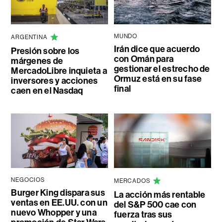
MUNDO
ARGENTINA
Irán dice que acuerdo
Presión sobre los
con Omán para
márgenes de
gestionar el estrecho de
MercadoLibre inquieta a
Ormuz está en su fase
inversores y acciones
final
caen en el Nasdaq
NEGOCIOS
MERCADOS
Burger King dispara sus
La acción más rentable
ventas en EE.UU. con un
del S&P 500 cae con
nuevo Whopper y una
fuerza tras sus