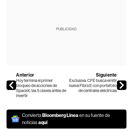
PUBLICIDAD
Anterior
Siguiente
Hoy termina el primer
Exclusiva: CFE busca emitir
bloqueo de acciones de
nueva Fibra E con portafolio
SpaceX: las 5 claves antes de
de centrales eléctricas
invertir
Convierta
Bloomberg Línea
en su fuente de
noticias
aquí