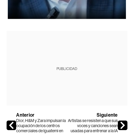
PUBLICIDAD
Anterior
Siguiente
Dior, H&M y Zara impulsan la
Artistas se resisten a que sus
ocupación de los centros
voces y canciones sean
comerciales de Iguatemi en
usadas para entrenar a la IA