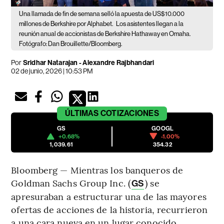
Una llamada de fin de semana selló la apuesta de US$10.000
millones de Berkshire por Alphabet.
Los asistentes llegan a la
reunión anual de accionistas de Berkshire Hathaway en Omaha.
Fotógrafo: Dan Brouillette/Bloomberg.
Por
Sridhar Natarajan - Alexandre Rajbhandari
02 de junio, 2026 | 10:53 PM
ÚLTIMAS
COTIZACIONES
GS
GOOGL
+0.68%
-1.00%
1,039.61
354.32
Bloomberg — Mientras los banqueros de
Goldman Sachs Group Inc. (
) se
GS
apresuraban a estructurar una de las mayores
ofertas de acciones de la historia, recurrieron
a una cara nueva en un lugar conocido.