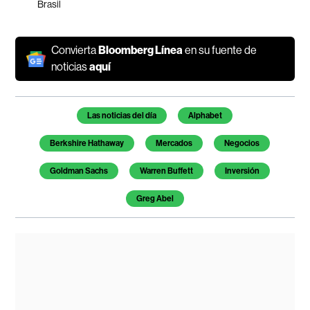
Brasil
Convierta
Bloomberg Línea
en su fuente de
noticias
aquí
Temas de este artículo
Las noticias del día
Alphabet
Berkshire Hathaway
Mercados
Negocios
Goldman Sachs
Warren Buffett
Inversión
Greg Abel