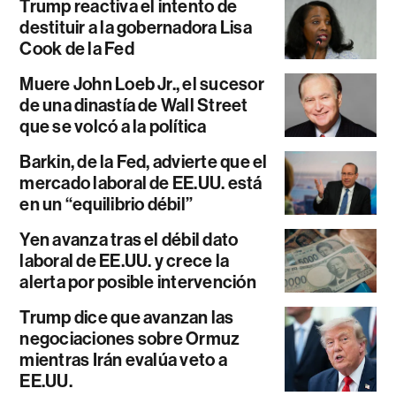
Trump reactiva el intento de
destituir a la gobernadora Lisa
Cook de la Fed
Muere John Loeb Jr., el sucesor
de una dinastía de Wall Street
que se volcó a la política
Barkin, de la Fed, advierte que el
mercado laboral de EE.UU. está
en un “equilibrio débil”
Yen avanza tras el débil dato
laboral de EE.UU. y crece la
alerta por posible intervención
Trump dice que avanzan las
negociaciones sobre Ormuz
mientras Irán evalúa veto a
EE.UU.