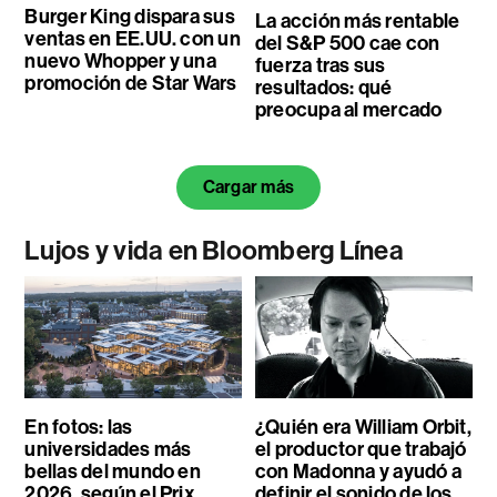
Burger King dispara sus
La acción más rentable
ventas en EE.UU. con un
del S&P 500 cae con
nuevo Whopper y una
fuerza tras sus
promoción de Star Wars
resultados: qué
preocupa al mercado
Cargar más
Lujos y vida en Bloomberg Línea
En fotos: las
¿Quién era William Orbit,
universidades más
el productor que trabajó
bellas del mundo en
con Madonna y ayudó a
2026, según el Prix
definir el sonido de los