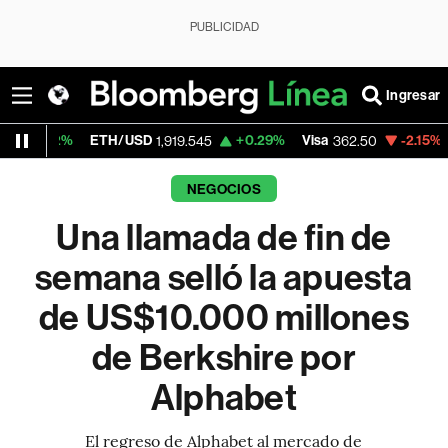
PUBLICIDAD
Ingresar
ETH/USD
+0.29%
Visa
-2.15%
MercadoLibr
1,919.545
362.50
NEGOCIOS
Una llamada de fin de
semana selló la apuesta
de US$10.000 millones
de Berkshire por
Alphabet
El regreso de Alphabet al mercado de