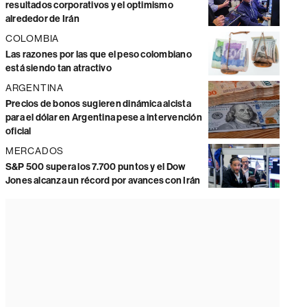
resultados corporativos y el optimismo
alrededor de Irán
COLOMBIA
Las razones por las que el peso colombiano
está siendo tan atractivo
ARGENTINA
Precios de bonos sugieren dinámica alcista
para el dólar en Argentina pese a intervención
oficial
MERCADOS
S&P 500 supera los 7.700 puntos y el Dow
Jones alcanza un récord por avances con Irán