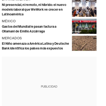
Ni presencial, ni remoto, ni híbrido: el nuevo
modelo laboral que WeWork ve crecer en
Latinoamérica
MÉXICO
Gastos del Mundial le pasan factura a
Ollamani de Emilio Azcárraga
MERCADOS
El Niño amenaza a América Latina y Deutsche
Bank identifica los países más expuestos
PUBLICIDAD