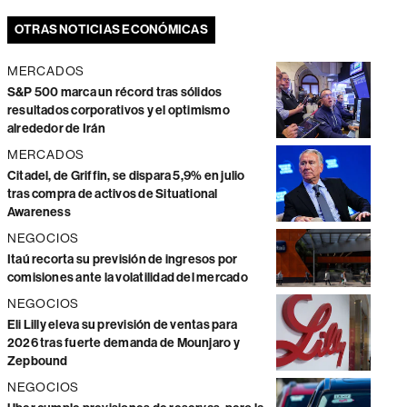
OTRAS NOTICIAS ECONÓMICAS
MERCADOS
S&P 500 marca un récord tras sólidos
resultados corporativos y el optimismo
alrededor de Irán
MERCADOS
Citadel, de Griffin, se dispara 5,9% en julio
tras compra de activos de Situational
Awareness
NEGOCIOS
Itaú recorta su previsión de ingresos por
comisiones ante la volatilidad del mercado
NEGOCIOS
Eli Lilly eleva su previsión de ventas para
2026 tras fuerte demanda de Mounjaro y
Zepbound
NEGOCIOS