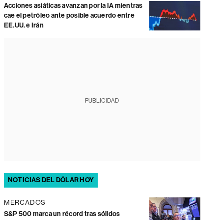
Acciones asiáticas avanzan por la IA mientras
cae el petróleo ante posible acuerdo entre
EE.UU. e Irán
PUBLICIDAD
NOTICIAS DEL DÓLAR HOY
MERCADOS
S&P 500 marca un récord tras sólidos