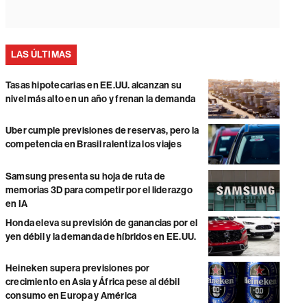
LAS ÚLTIMAS
Tasas hipotecarias en EE.UU. alcanzan su
nivel más alto en un año y frenan la demanda
Uber cumple previsiones de reservas, pero la
competencia en Brasil ralentiza los viajes
Samsung presenta su hoja de ruta de
memorias 3D para competir por el liderazgo
en IA
Honda eleva su previsión de ganancias por el
yen débil y la demanda de híbridos en EE.UU.
Heineken supera previsiones por
crecimiento en Asia y África pese al débil
consumo en Europa y América