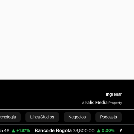
Ingresar
ecnología
Línea Studios
Negocios
Podcasts
Banco de Bogota
38,800.00
Apple
308.33
.87%
0.00%
English