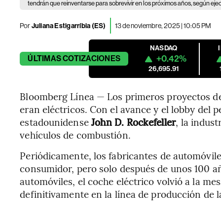
tendrán que reinventarse para sobrevivir en los próximos años, según eje
Por
Juliana Estigarríbia (ES)
13 de noviembre, 2025 | 10:05 PM
NASDAQ
+0.42%
ÚLTIMAS
COTIZACIONES
26,695.91
Bloomberg Línea — Los primeros proyectos 
eran eléctricos. Con el avance y el lobby del 
estadounidense
John D. Rockefeller
, la indus
vehículos de combustión.
Periódicamente, los fabricantes de automóvile
consumidor, pero solo después de unos 100 añ
automóviles, el coche eléctrico volvió a la me
definitivamente en la línea de producción de la