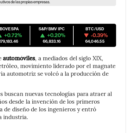
cutivos de las propias empresas.
IBOVESPA
S&P/BMV IPC
BTC/USD
+0.72%
+0.20%
-0.39%
179,183.46
66,833.16
64,046.55
de
automóviles
, a mediados del siglo XIX,
petróleo, movimiento liderado por el magnate
tria automotriz se volcó a la producción de
s buscan nuevas tecnologías para atraer al
os desde la invención de los primeros
sa de diseño de los ingenieros y entró
 industria.