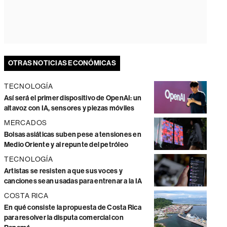
OTRAS NOTICIAS ECONÓMICAS
TECNOLOGÍA
Así será el primer dispositivo de OpenAI: un
altavoz con IA, sensores y piezas móviles
MERCADOS
Bolsas asiáticas suben pese a tensiones en
Medio Oriente y al repunte del petróleo
TECNOLOGÍA
Artistas se resisten a que sus voces y
canciones sean usadas para entrenar a la IA
COSTA RICA
En qué consiste la propuesta de Costa Rica
para resolver la disputa comercial con