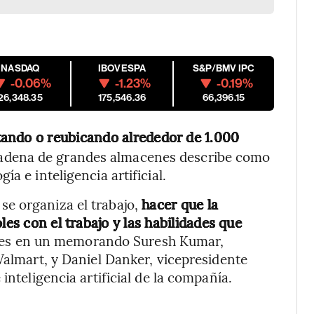
NASDAQ
IBOVESPA
S&P/BMV IPC
-0.06%
-1.23%
-0.19%
26,348.35
175,546.36
66,396.15
rtando o reubicando alrededor de 1.000
 cadena de grandes almacenes describe como
a e inteligencia artificial.
e organiza el trabajo,
hacer que la
les con el trabajo y las habilidades que
artes en un memorando Suresh Kumar,
Walmart, y Daniel Danker, vicepresidente
inteligencia artificial de la compañía.