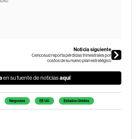
IDAD
Noticia siguiente
Cencosud reporta pérdidas trimestrales por
costos de su nuevo plan estratégico
a
aquí
en su fuente de noticias
Negocios
EE UU
Estados Unidos