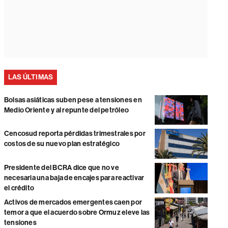
LAS ÚLTIMAS
Bolsas asiáticas suben pese a tensiones en
Medio Oriente y al repunte del petróleo
Cencosud reporta pérdidas trimestrales por
costos de su nuevo plan estratégico
Presidente del BCRA dice que no ve
necesaria una baja de encajes para reactivar
el crédito
Activos de mercados emergentes caen por
temor a que el acuerdo sobre Ormuz eleve las
tensiones