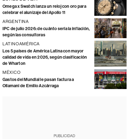
Omega x Swatch lanza un reloj con oro para
celebrar el alunizaje del Apollo 11
ARGENTINA
IPC de julio 2026: de cuánto sería la inflación,
según las consultoras
LATINOAMÉRICA
Los 5 países de América Latina con mayor
calidad de vida en 2026, según clasificación
de Wharton
MÉXICO
Gastos del Mundial le pasan factura a
Ollamani de Emilio Azcárraga
PUBLICIDAD