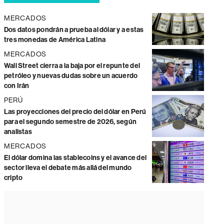
MERCADOS
Dos datos pondrán a prueba al dólar y a estas
tres monedas de América Latina
MERCADOS
Wall Street cierra a la baja por el repunte del
petróleo y nuevas dudas sobre un acuerdo
con Irán
PERÚ
Las proyecciones del precio del dólar en Perú
para el segundo semestre de 2026, según
analistas
MERCADOS
El dólar domina las stablecoins y el avance del
sector lleva el debate más allá del mundo
cripto