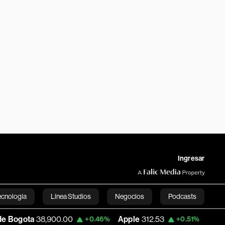
Ingresar
ecnología
Línea Studios
Negocios
Podcasts
8,900.00
Apple
312.53
USD COP
3,159.
+0.46%
+0.51%
English