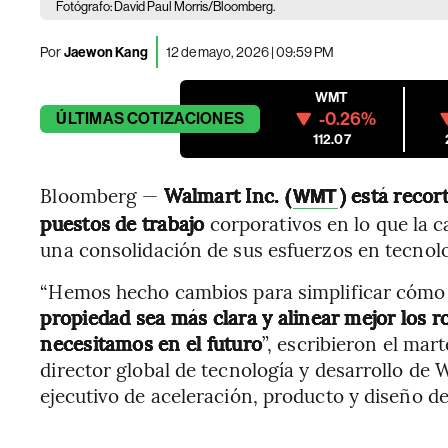
Fotógrafo: David Paul Morris/Bloomberg.
Por
Jaewon Kang
12 de mayo, 2026 | 09:59 PM
WMT
-0.26%
ÚLTIMAS
COTIZACIONES
112.07
Bloomberg —
Walmart Inc. (
) está reco
WMT
puestos de trabajo
corporativos en lo que la
una consolidación de sus esfuerzos en tecnologí
“Hemos hecho cambios para simplificar cómo s
propiedad sea más clara y alinear mejor los ro
necesitamos en el futuro
”, escribieron el m
director global de tecnología y desarrollo de 
ejecutivo de aceleración, producto y diseño de 