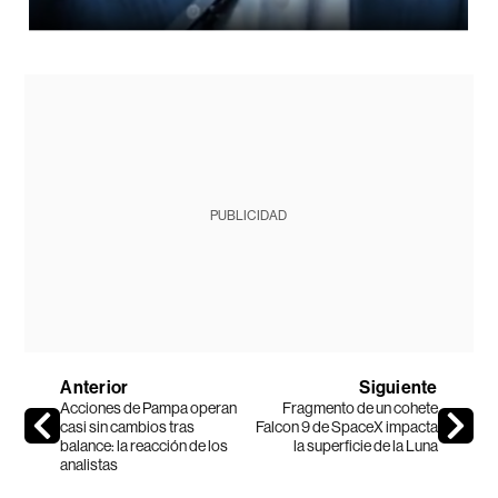
PUBLICIDAD
Anterior
Siguiente
Acciones de Pampa operan
Fragmento de un cohete
casi sin cambios tras
Falcon 9 de SpaceX impacta
balance: la reacción de los
la superficie de la Luna
analistas