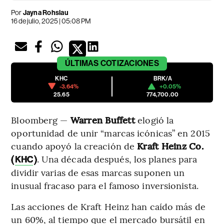
Por
Jayna Rohslau
16 de julio, 2025 | 05:08 PM
ÚLTIMAS
COTIZACIONES
KHC
BRK/A
-3.64%
+0.05%
25.65
774,700.00
Bloomberg —
Warren Buffett
elogió la
oportunidad de unir “marcas icónicas” en 2015
cuando apoyó la creación de
Kraft Heinz Co.
(
)
. Una década después, los planes para
KHC
dividir varias de esas marcas suponen un
inusual fracaso para el famoso inversionista.
Las acciones de Kraft Heinz han caído más de
un 60%, al tiempo que el mercado bursátil en