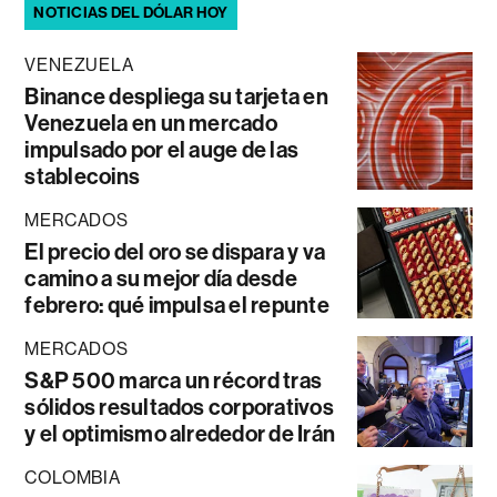
NOTICIAS DEL DÓLAR HOY
VENEZUELA
Binance despliega su tarjeta en
Venezuela en un mercado
impulsado por el auge de las
stablecoins
MERCADOS
El precio del oro se dispara y va
camino a su mejor día desde
febrero: qué impulsa el repunte
MERCADOS
S&P 500 marca un récord tras
sólidos resultados corporativos
y el optimismo alrededor de Irán
COLOMBIA