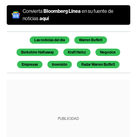
Convierta
Bloomberg Línea
en su fuente de
noticias
aquí
Temas de este artículo
Las noticias del día
Warren Buffett
Berkshire Hathaway
Kraft Heinz
Negocios
Empresas
Inversión
Radar Warren Buffett
PUBLICIDAD