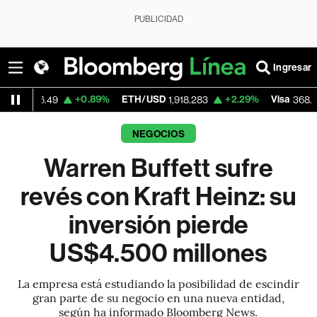
PUBLICIDAD
Ingresar
+0.89%
ETH/USD
+2.29%
Visa
-0.29%
9
1,918.283
368.51
NEGOCIOS
Warren Buffett sufre
revés con Kraft Heinz: su
inversión pierde
US$4.500 millones
La empresa está estudiando la posibilidad de escindir
gran parte de su negocio en una nueva entidad,
según ha informado Bloomberg News.