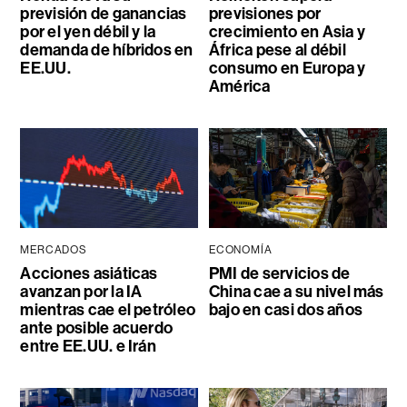
previsión de ganancias
previsiones por
por el yen débil y la
crecimiento en Asia y
demanda de híbridos en
África pese al débil
EE.UU.
consumo en Europa y
América
MERCADOS
ECONOMÍA
Acciones asiáticas
PMI de servicios de
avanzan por la IA
China cae a su nivel más
mientras cae el petróleo
bajo en casi dos años
ante posible acuerdo
entre EE.UU. e Irán