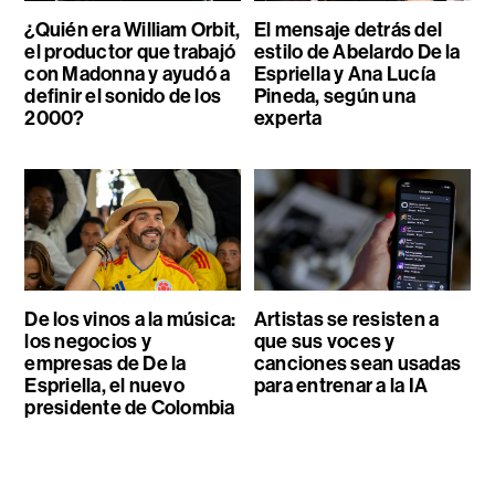
¿Quién era William Orbit,
El mensaje detrás del
el productor que trabajó
estilo de Abelardo De la
con Madonna y ayudó a
Espriella y Ana Lucía
definir el sonido de los
Pineda, según una
2000?
experta
De los vinos a la música:
Artistas se resisten a
los negocios y
que sus voces y
empresas de De la
canciones sean usadas
Espriella, el nuevo
para entrenar a la IA
presidente de Colombia