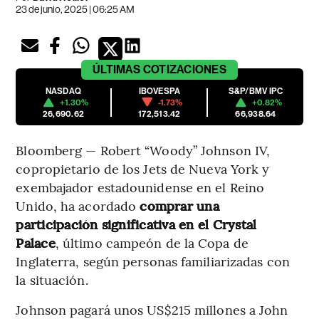
23 de junio, 2025 | 06:25 AM
ÚLTIMAS
COTIZACIONES
NASDAQ
IBOVESPA
S&P/BMV IPC
+1.30%
-1.73%
+0.82%
26,690.62
172,513.42
66,938.64
Bloomberg — Robert “Woody” Johnson IV,
copropietario de los Jets de Nueva York y
exembajador estadounidense en el Reino
Unido, ha acordado
comprar una
participación significativa en el Crystal
Palace
, último campeón de la Copa de
Inglaterra, según personas familiarizadas con
la situación.
Johnson pagará unos US$215 millones a John