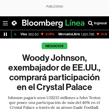
PUBLICIDAD
Ingresar
Visa
-2.15%
MercadoLibre
-0.14%
Banco d
362.50
1,821.795
NEGOCIOS
Woody Johnson,
exembajador de EE.UU.,
comprará participación
en el Crystal Palace
Johnson pagará unos US$215 millones a John Textor,
que posee una participación de más del 40% en el
Crystal Palace a través de su grupo Eagle Football.