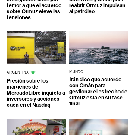
temor a que el acuerdo
reabrir Ormuz impulsan
sobre Ormuz eleve las
al petróleo
tensiones
MUNDO
ARGENTINA
Irán dice que acuerdo
Presión sobre los
con Omán para
márgenes de
gestionar el estrecho de
MercadoLibre inquieta a
Ormuz está en su fase
inversores y acciones
final
caen en el Nasdaq