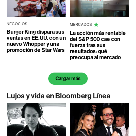
NEGOCIOS
MERCADOS
Burger King dispara sus
La acción más rentable
ventas en EE.UU. con un
del S&P 500 cae con
nuevo Whopper y una
fuerza tras sus
promoción de Star Wars
resultados: qué
preocupa al mercado
Cargar más
Lujos y vida en Bloomberg Línea