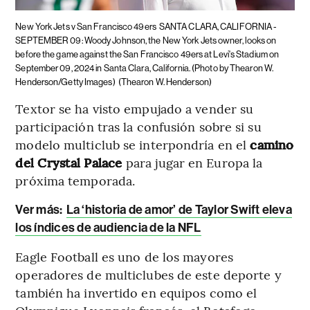
New York Jets v San Francisco 49ers
SANTA CLARA, CALIFORNIA -
SEPTEMBER 09: Woody Johnson, the New York Jets owner, looks on
before the game against the San Francisco 49ers at Levi's Stadium on
September 09, 2024 in Santa Clara, California. (Photo by Thearon W.
Henderson/Getty Images)
(Thearon W. Henderson)
Textor se ha visto empujado a vender su
participación tras la confusión sobre si su
modelo multiclub se interpondría en el
camino
del Crystal Palace
para jugar en Europa la
próxima temporada.
Ver más:
La ‘historia de amor’ de Taylor Swift eleva
los índices de audiencia de la NFL
Eagle Football es uno de los mayores
operadores de multiclubes de este deporte y
también ha invertido en equipos como el