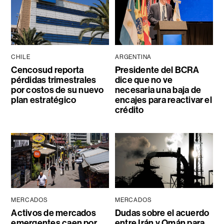
CHILE
ARGENTINA
Cencosud reporta
Presidente del BCRA
pérdidas trimestrales
dice que no ve
por costos de su nuevo
necesaria una baja de
plan estratégico
encajes para reactivar el
crédito
MERCADOS
MERCADOS
Activos de mercados
Dudas sobre el acuerdo
emergentes caen por
entre Irán y Omán para