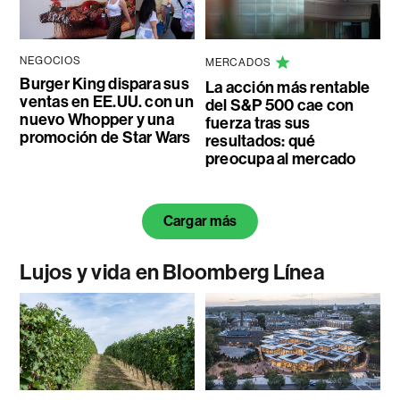
NEGOCIOS
MERCADOS
Burger King dispara sus
La acción más rentable
ventas en EE.UU. con un
del S&P 500 cae con
nuevo Whopper y una
fuerza tras sus
promoción de Star Wars
resultados: qué
preocupa al mercado
Cargar más
Lujos y vida en Bloomberg Línea