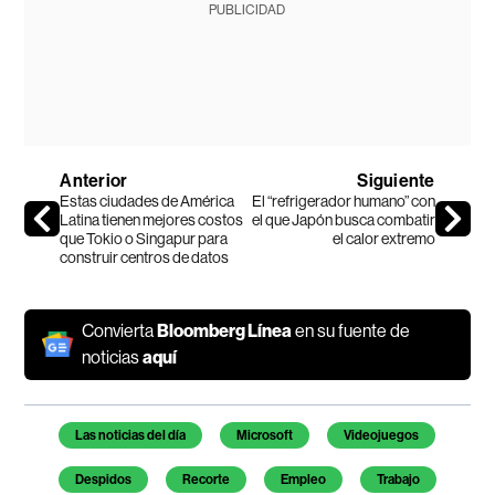
PUBLICIDAD
Anterior
Siguiente
Estas ciudades de América
El “refrigerador humano” con
Latina tienen mejores costos
el que Japón busca combatir
que Tokio o Singapur para
el calor extremo
construir centros de datos
Convierta
Bloomberg Línea
en su fuente de
noticias
aquí
Temas de este artículo
Las noticias del día
Microsoft
Videojuegos
Despidos
Recorte
Empleo
Trabajo