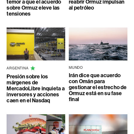
temor a que el acuerdo
reabrir Ormuz impulsan
sobre Ormuz eleve las
al petróleo
tensiones
MUNDO
ARGENTINA
Irán dice que acuerdo
Presión sobre los
con Omán para
márgenes de
gestionar el estrecho de
MercadoLibre inquieta a
Ormuz está en su fase
inversores y acciones
final
caen en el Nasdaq