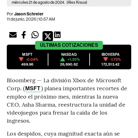
miércoles 21 de agosto de 2024.
(Alex Kraus)
Por
Jason Schreier
11 de junio, 2026 | 10:57 AM
ÚLTIMAS
COTIZACIONES
MSFT
NASDAQ
IBOVESPA
-0.04%
+1.30%
-1.73%
499.96
26,690.62
172,513.42
Bloomberg — La división Xbox de Microsoft
Corp. (
) planea importantes recortes de
MSFT
empleo el próximo mes, mientras la nueva
CEO, Asha Sharma, reestructura la unidad de
videojuegos para frenar la caída de los
ingresos.
Los despidos, cuya magnitud exacta aún se