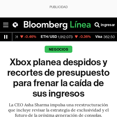
PUBLICIDAD
Ingresar
-0.46%
ETH/USD
-0.36%
Visa
-2.15%
Me
1,912.073
362.50
NEGOCIOS
Xbox planea despidos y
recortes de presupuesto
para frenar la caída de
sus ingresos
La CEO Asha Sharma impulsa una reestructuración
que incluye revisar la estrategia de exclusividad y el
futuro de la próxima generación de consolas.