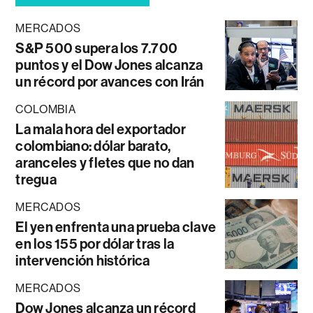
MERCADOS
S&P 500 supera los 7.700
puntos y el Dow Jones alcanza
un récord por avances con Irán
COLOMBIA
La mala hora del exportador
colombiano: dólar barato,
aranceles y fletes que no dan
tregua
MERCADOS
El yen enfrenta una prueba clave
en los 155 por dólar tras la
intervención histórica
MERCADOS
Dow Jones alcanza un récord