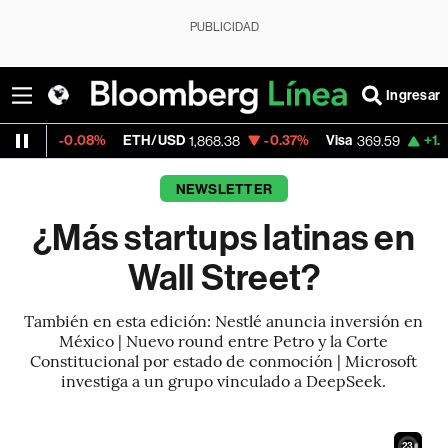
PUBLICIDAD
Ingresar
08%
ETH/USD
-0.37%
Visa
+1.07%
Mercad
1,868.38
369.59
NEWSLETTER
¿Más startups latinas en
Wall Street?
También en esta edición: Nestlé anuncia inversión en
México | Nuevo round entre Petro y la Corte
Constitucional por estado de conmoción | Microsoft
investiga a un grupo vinculado a DeepSeek.
21