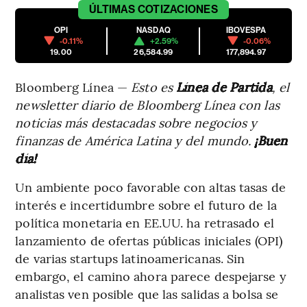
ÚLTIMAS
COTIZACIONES
OPI
NASDAQ
IBOVESPA
-0.11%
+2.59%
-0.06%
19.00
26,584.99
177,894.97
Bloomberg Línea —
Esto es
Línea de Partida
, el
newsletter diario de Bloomberg Línea con las
noticias más destacadas sobre negocios y
finanzas de América Latina y del mundo.
¡Buen
día!
Un ambiente poco favorable con altas tasas de
interés e incertidumbre sobre el futuro de la
política monetaria en EE.UU. ha retrasado el
lanzamiento de ofertas públicas iniciales (OPI)
de varias startups latinoamericanas. Sin
embargo, el camino ahora parece despejarse y
analistas ven posible que las salidas a bolsa se