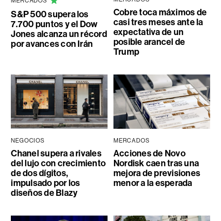
MERCADOS
Cobre toca máximos de
S&P 500 supera los
casi tres meses ante la
7.700 puntos y el Dow
expectativa de un
Jones alcanza un récord
posible arancel de
por avances con Irán
Trump
NEGOCIOS
MERCADOS
Chanel supera a rivales
Acciones de Novo
del lujo con crecimiento
Nordisk caen tras una
de dos dígitos,
mejora de previsiones
impulsado por los
menor a la esperada
diseños de Blazy