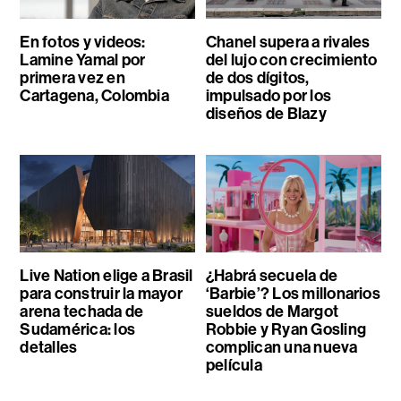
En fotos y videos:
Chanel supera a rivales
Lamine Yamal por
del lujo con crecimiento
primera vez en
de dos dígitos,
Cartagena, Colombia
impulsado por los
diseños de Blazy
Live Nation elige a Brasil
¿Habrá secuela de
para construir la mayor
‘Barbie’? Los millonarios
arena techada de
sueldos de Margot
Sudamérica: los
Robbie y Ryan Gosling
detalles
complican una nueva
película