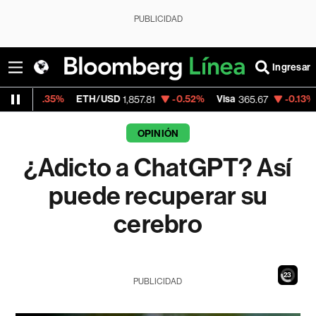
PUBLICIDAD
Ingresar
ETH/USD
-0.52%
Visa
-0.13%
MercadoLibr
1,857.81
365.67
OPINIÓN
¿Adicto a ChatGPT? Así
puede recuperar su
cerebro
21
PUBLICIDAD