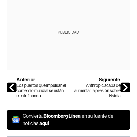
PUBLICIDAD
Anterior
Siguiente
Los puertos que impulsan el
Anthropic acaba de
comercio mundial se están
aumentar la presión sobre
electrificando
Nvidia
Convierta
Bloomberg Línea
en su fuente de
noticias
aquí