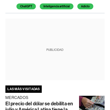
Temas de este artículo
ChatGPT
Inteligencia artificial
Adicto
PUBLICIDAD
LAS MÁS VISITADAS
MERCADOS
El precio del dólar se debilita en
julio y América Latina tiene la