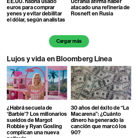
EE.UU. habría usado
Ucrania afirma haber
euros para comprar
atacado una refinería de
yenes y evitar debilitar
Rosneft en Rusia
el dólar, según analistas
Cargar más
Lujos y vida en Bloomberg Línea
¿Habrá secuela de
30 años del éxito de “La
‘Barbie’? Los millonarios
Macarena”: ¿Cuánto
sueldos de Margot
dinero ha generado la
Robbie y Ryan Gosling
canción que marcó los
complican una nueva
90?