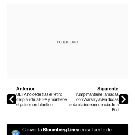
PUBLICIDAD
Anterior
Siguiente
UEFA no cede tras el retiro
Trump mantiene llamadas
del plan de la FIFA y mantiene
con Warsh y aviva dudas
el pulso con Infantino
sobre la independencia de la
Fed
Convierta
Bloomberg Línea
en su fuente de