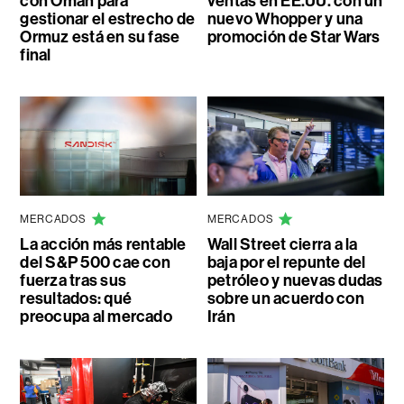
con Omán para
ventas en EE.UU. con un
gestionar el estrecho de
nuevo Whopper y una
Ormuz está en su fase
promoción de Star Wars
final
MERCADOS
MERCADOS
La acción más rentable
Wall Street cierra a la
del S&P 500 cae con
baja por el repunte del
fuerza tras sus
petróleo y nuevas dudas
resultados: qué
sobre un acuerdo con
preocupa al mercado
Irán