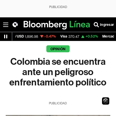
PUBLICIDAD
Ingresar
D
-0.47%
Visa
+0.52%
MercadoLibre
1,896.98
370.47
1,824.2
OPINIÓN
Colombia se encuentra
ante un peligroso
enfrentamiento político
20
PUBLICIDAD