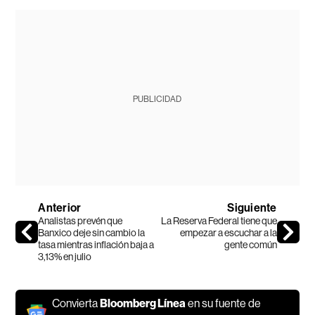
PUBLICIDAD
Anterior
Siguiente
Analistas prevén que
La Reserva Federal tiene que
Banxico deje sin cambio la
empezar a escuchar a la
tasa mientras inflación baja a
gente común
3,13% en julio
Convierta
Bloomberg Línea
en su fuente de