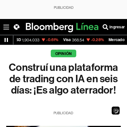
PUBLICIDAD
Ingresar
D
-0.61%
Visa
-0.28%
MercadoLibre
1,904.033
368.54
1,924.9
OPINIÓN
Construí una plataforma
de trading con IA en seis
días: ¡Es algo aterrador!
20
PUBLICIDAD