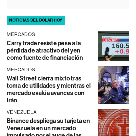
NOTICIAS DEL DÓLAR HOY
MERCADOS
Carry trade resiste pese a la
pérdida de atractivo del yen
como fuente de financiación
MERCADOS
Wall Street cierra mixto tras
toma de utilidades y mientras el
mercado evalúa avances con
Irán
VENEZUELA
Binance despliega su tarjeta en
Venezuela en un mercado
impulsado por el auge de las