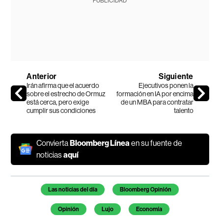
PUBLICIDAD
Anterior
Siguiente
Irán afirma que el acuerdo
Ejecutivos ponen la
sobre el estrecho de Ormuz
formación en IA por encima
está cerca, pero exige
de un MBA para contratar
cumplir sus condiciones
talento
Convierta
Bloomberg Línea
en su fuente de
noticias
aquí
Temas de este artículo
Las noticias del día
Bloomberg Opinión
Opinión
Lujo
Economía