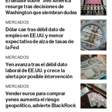
El debate sobre “Sell América”
resurge tras decisiones de
Washington que siembran dudas
MERCADOS
Dólar cae tras débil dato de
empleo en EE.UU. y menor
expectativa de alza de tasas de
la Fed
MERCADOS
Yen avanza tras el débil dato
laboral de EE.UU. y crece la
alerta por posible intervención
MERCADOS
Vender euros para comprar
yenes aumenta el riesgo
geopolítico, advierte BlackRock