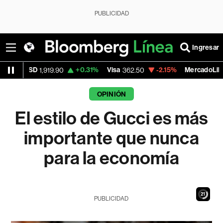
PUBLICIDAD
Ingresar
+0.31%
Visa
-2.15%
MercadoLibre
,919.90
362.50
1,821.795
OPINIÓN
El estilo de Gucci es más
importante que nunca
para la economía
19
PUBLICIDAD