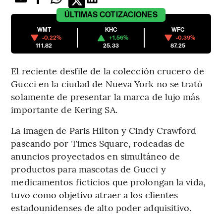
ÚLTIMAS
COTIZACIONES
WMT
KHC
WFC
-0.22%
+1.56%
-0.39%
111.82
25.33
87.25
El reciente desfile de la colección crucero de
Gucci en la ciudad de Nueva York no se trató
solamente de presentar la marca de lujo más
importante de Kering SA.
La imagen de Paris Hilton y Cindy Crawford
paseando por Times Square, rodeadas de
anuncios proyectados en simultáneo de
productos para mascotas de Gucci y
medicamentos ficticios que prolongan la vida,
tuvo como objetivo atraer a los clientes
estadounidenses de alto poder adquisitivo.