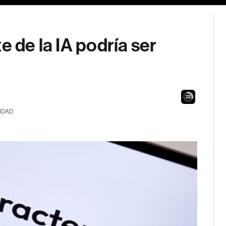
e de la IA podría ser
21
IDAD