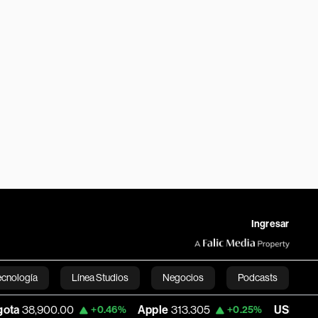
Ingresar
ecnología
Línea Studios
Negocios
Podcasts
00.00
Apple
313.305
USD COP
3,159.6
+0.46%
+0.25%
English