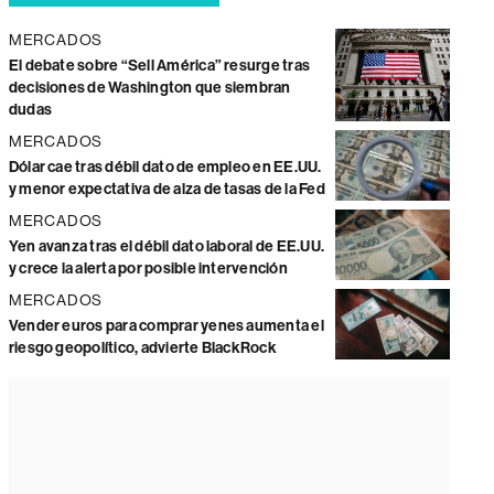
MERCADOS
El debate sobre “Sell América” resurge tras
decisiones de Washington que siembran
dudas
MERCADOS
Dólar cae tras débil dato de empleo en EE.UU.
y menor expectativa de alza de tasas de la Fed
MERCADOS
Yen avanza tras el débil dato laboral de EE.UU.
y crece la alerta por posible intervención
MERCADOS
Vender euros para comprar yenes aumenta el
riesgo geopolítico, advierte BlackRock