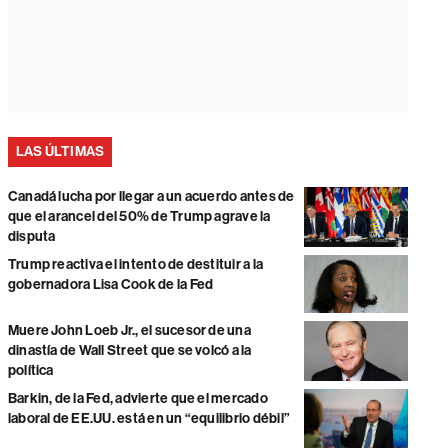
LAS ÚLTIMAS
Canadá lucha por llegar a un acuerdo antes de
que el arancel del 50% de Trump agrave la
disputa
Trump reactiva el intento de destituir a la
gobernadora Lisa Cook de la Fed
Muere John Loeb Jr., el sucesor de una
dinastía de Wall Street que se volcó a la
política
Barkin, de la Fed, advierte que el mercado
laboral de EE.UU. está en un “equilibrio débil”