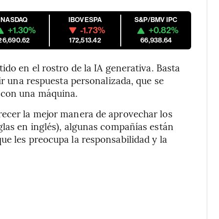
NASDAQ
IBOVESPA
S&P/BMV IPC
+1.30%
-1.73%
+0.82%
26,690.62
172,513.42
66,938.64
ido en el rostro de la IA generativa. Basta
bir una respuesta personalizada, que se
o con una máquina.
recer la mejor manera de aprovechar los
glas en inglés), algunas compañías están
ue les preocupa la responsabilidad y la