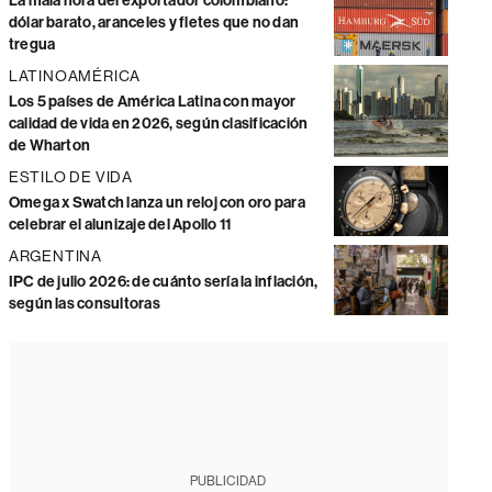
La mala hora del exportador colombiano:
dólar barato, aranceles y fletes que no dan
tregua
LATINOAMÉRICA
Los 5 países de América Latina con mayor
calidad de vida en 2026, según clasificación
de Wharton
ESTILO DE VIDA
Omega x Swatch lanza un reloj con oro para
celebrar el alunizaje del Apollo 11
ARGENTINA
IPC de julio 2026: de cuánto sería la inflación,
según las consultoras
PUBLICIDAD