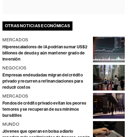
OTRAS NOTICIAS ECONÓMICAS
MERCADOS
Hiperescaladores de IA podrían sumar US$2
billones de deuda y aún mantener grado de
inversión
NEGOCIOS
Empresas endeudadas migran del crédito
privado y recurren a refinanciaciones para
reducir costos
MERCADOS
Fondos de crédito privado evitan los peores
temores y se recuperan de sus mínimos
bursátiles
MUNDO
Jóvenes que operan en bolsa a diario