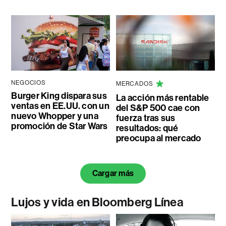
NEGOCIOS
MERCADOS
Burger King dispara sus
La acción más rentable
ventas en EE.UU. con un
del S&P 500 cae con
nuevo Whopper y una
fuerza tras sus
promoción de Star Wars
resultados: qué
preocupa al mercado
Cargar más
Lujos y vida en Bloomberg Línea