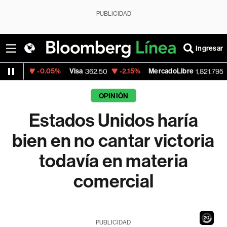
PUBLICIDAD
Ingresar
0.05%
Visa
-2.15%
MercadoLibre
-0.14%
B
362.50
1,821.795
OPINIÓN
Estados Unidos haría
bien en no cantar victoria
todavía en materia
comercial
18
PUBLICIDAD