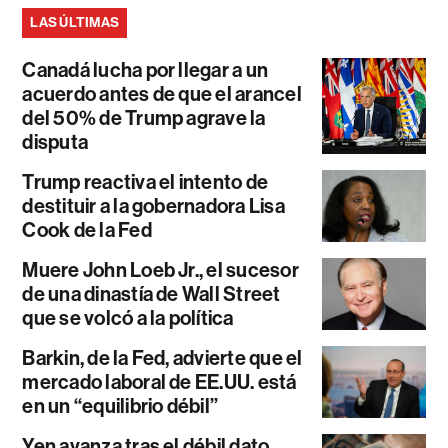
LAS ÚLTIMAS
Canadá lucha por llegar a un
acuerdo antes de que el arancel
del 50% de Trump agrave la
disputa
Trump reactiva el intento de
destituir a la gobernadora Lisa
Cook de la Fed
Muere John Loeb Jr., el sucesor
de una dinastía de Wall Street
que se volcó a la política
Barkin, de la Fed, advierte que el
mercado laboral de EE.UU. está
en un “equilibrio débil”
Yen avanza tras el débil dato