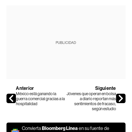
PUBLICIDAD
Anterior
Siguiente
México está ganando la
Jóvenes que operan en bolsa
guerra comercial gracias a la
a diario reportan más
hospitalidad
sentimientos de fracaso,
según estudio
Convierta
Bloomberg Línea
en su fuente de