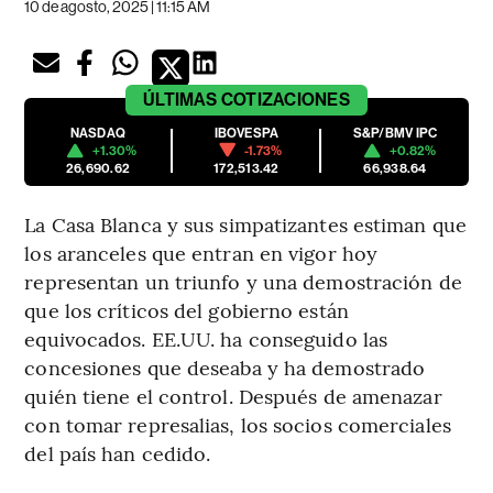
10 de agosto, 2025 | 11:15 AM
ÚLTIMAS
COTIZACIONES
NASDAQ
IBOVESPA
S&P/BMV IPC
+1.30%
-1.73%
+0.82%
26,690.62
172,513.42
66,938.64
La Casa Blanca y sus simpatizantes estiman que
los aranceles que entran en vigor hoy
representan un triunfo y una demostración de
que los críticos del gobierno están
equivocados. EE.UU. ha conseguido las
concesiones que deseaba y ha demostrado
quién tiene el control. Después de amenazar
con tomar represalias, los socios comerciales
del país han cedido.