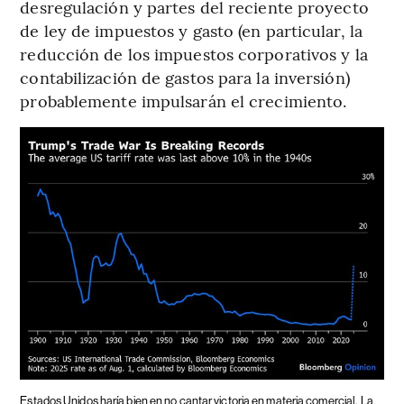
desregulación y partes del reciente proyecto
de ley de impuestos y gasto (en particular, la
reducción de los impuestos corporativos y la
contabilización de gastos para la inversión)
probablemente impulsarán el crecimiento.
Estados Unidos haría bien en no cantar victoria en materia comercial.
La