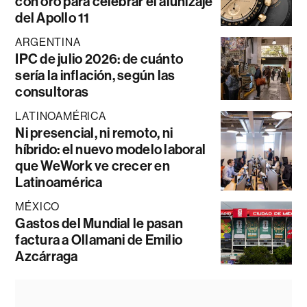
con oro para celebrar el alunizaje
del Apollo 11
ARGENTINA
IPC de julio 2026: de cuánto
sería la inflación, según las
consultoras
LATINOAMÉRICA
Ni presencial, ni remoto, ni
híbrido: el nuevo modelo laboral
que WeWork ve crecer en
Latinoamérica
MÉXICO
Gastos del Mundial le pasan
factura a Ollamani de Emilio
Azcárraga