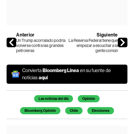
Anterior
Siguiente
Un Trump acorralado podría
La Reserva Federal tiene que
volverse contra las grandes
empezar a escuchar a la
petroleras
gente común
Convierta
Bloomberg Línea
en su fuente de
noticias
aquí
Temas de este artículo
Las noticias del día
Opinión
Bloomberg Opinión
Chile
Elecciones