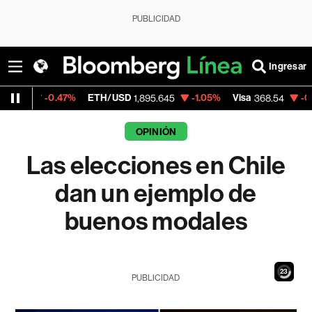
PUBLICIDAD
Ingresar
7%
ETH/USD
-1.05%
Visa
-0.28%
Mercad
1,895.645
368.54
OPINIÓN
Las elecciones en Chile
dan un ejemplo de
buenos modales
21
PUBLICIDAD