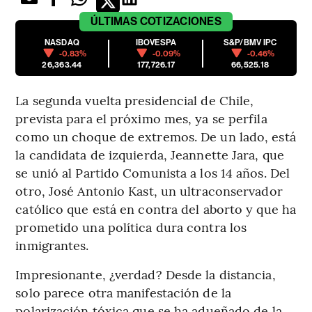
ÚLTIMAS
COTIZACIONES
NASDAQ
IBOVESPA
S&P/BMV IPC
-0.83%
-0.09%
-0.46%
26,363.44
177,726.17
66,525.18
La segunda vuelta presidencial de Chile,
prevista para el próximo mes, ya se perfila
como un choque de extremos. De un lado, está
la candidata de izquierda, Jeannette Jara, que
se unió al Partido Comunista a los 14 años. Del
otro, José Antonio Kast, un ultraconservador
católico que está en contra del aborto y que ha
prometido una política dura contra los
inmigrantes.
Impresionante, ¿verdad? Desde la distancia,
solo parece otra manifestación de la
polarización tóxica que se ha adueñado de la