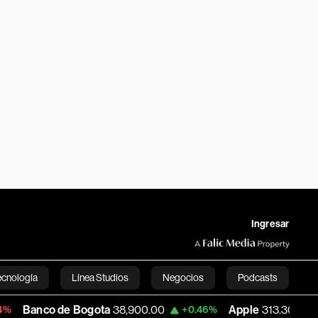
Ingresar
ecnología
Línea Studios
Negocios
Podcasts
o de Bogota
38,900.00
Apple
313.305
+0.46%
+0.25%
English