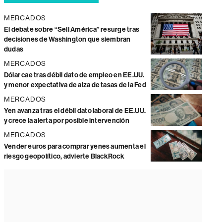
MERCADOS
El debate sobre “Sell América” resurge tras
decisiones de Washington que siembran
dudas
MERCADOS
Dólar cae tras débil dato de empleo en EE.UU.
y menor expectativa de alza de tasas de la Fed
MERCADOS
Yen avanza tras el débil dato laboral de EE.UU.
y crece la alerta por posible intervención
MERCADOS
Vender euros para comprar yenes aumenta el
riesgo geopolítico, advierte BlackRock