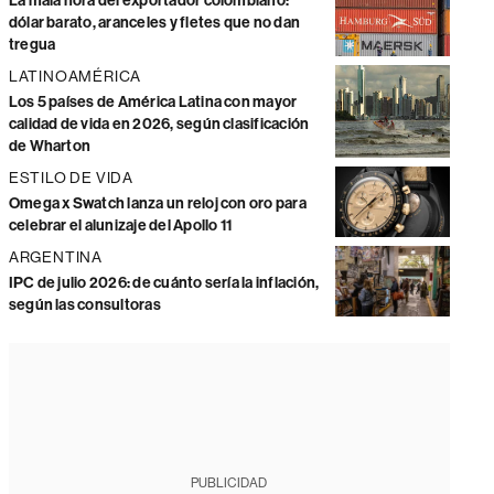
La mala hora del exportador colombiano:
dólar barato, aranceles y fletes que no dan
tregua
LATINOAMÉRICA
Los 5 países de América Latina con mayor
calidad de vida en 2026, según clasificación
de Wharton
ESTILO DE VIDA
Omega x Swatch lanza un reloj con oro para
celebrar el alunizaje del Apollo 11
ARGENTINA
IPC de julio 2026: de cuánto sería la inflación,
según las consultoras
PUBLICIDAD