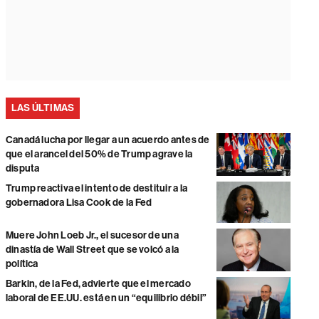
LAS ÚLTIMAS
Canadá lucha por llegar a un acuerdo antes de
que el arancel del 50% de Trump agrave la
disputa
Trump reactiva el intento de destituir a la
gobernadora Lisa Cook de la Fed
Muere John Loeb Jr., el sucesor de una
dinastía de Wall Street que se volcó a la
política
Barkin, de la Fed, advierte que el mercado
laboral de EE.UU. está en un “equilibrio débil”