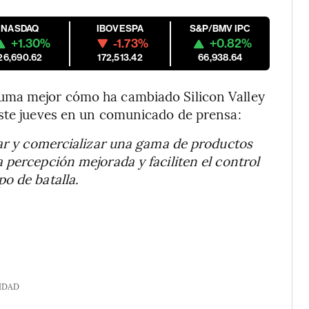
NASDAQ
IBOVESPA
S&P/BMV IPC
+1.30%
-1.73%
+0.82%
26,690.62
172,513.42
66,938.64
uma mejor cómo ha cambiado Silicon Valley
este jueves en un comunicado de prensa:
car y comercializar una gama de productos
 percepción mejorada y faciliten el control
o de batalla.
IDAD