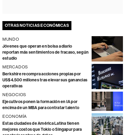
OTRAS NOTICIAS ECONÓMICAS
MUNDO
Jóvenes que operan en bolsa a diario
reportan más sentimientos de fracaso, según
estudio
MERCADOS
Berkshire recompra acciones propias por
US$4.500 millones tras elevar sus ganancias
operativas
NEGOCIOS
Ejecutivos ponen la formación en IA por
encima de un MBA para contratar talento
ECONOMÍA
Estas ciudades de América Latina tienen
mejores costos que Tokio o Singapur para