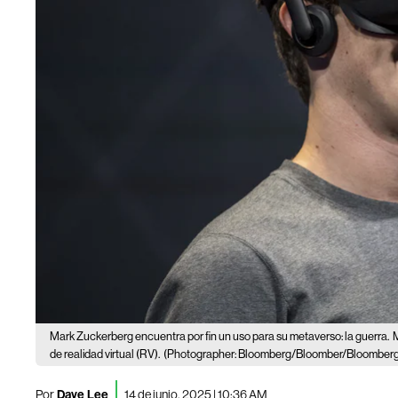
Mark Zuckerberg encuentra por fin un uso para su metaverso: la guerra.
de realidad virtual (RV).
(Photographer: Bloomberg/Bloomber/Bloomber
Por
Dave Lee
14 de junio, 2025 | 10:36 AM