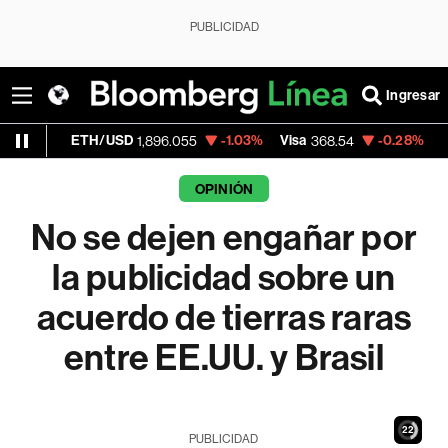
PUBLICIDAD
Ingresar
TH/USD
-1.03%
Visa
-0.28%
MercadoLibre
1,896.055
368.54
OPINIÓN
No se dejen engañar por
la publicidad sobre un
acuerdo de tierras raras
entre EE.UU. y Brasil
21
PUBLICIDAD