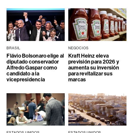
BRASIL
NEGOCIOS
Flávio Bolsonaro elige al
Kraft Heinz eleva
diputado conservador
previsión para 2026 y
Alfredo Gaspar como
aumenta su inversión
candidato a la
para revitalizar sus
vicepresidencia
marcas
ESTADOS UNIDOS
ESTADOS UNIDOS