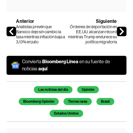
Anterior
Siguiente
Analistas prevén que
Órdenes de deportación en
Banxico deje sin cambio la
EE.UU. alcanzan récord
tasa mientras inflación baja a
mientras Trump endurece su
3,13% en julio
política migratoria
Convierta
Bloomberg Línea
en su fuente de
noticias
aquí
Temas de este artículo
Las noticias del día
Opinión
Bloomberg Opinión
Tierras raras
Brasil
Estados Unidos