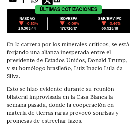
ÚLTIMAS
COTIZACIONES
NASDAQ
IBOVESPA
S&P/BMV IPC
-0.83%
-0.09%
-0.46%
26,363.44
177,726.17
66,525.18
En la carrera por los minerales críticos, se está
forjando una alianza inesperada entre el
presidente de Estados Unidos, Donald Trump,
y su homólogo brasileño, Luiz Inácio Lula da
Silva.
Esto se hizo evidente durante su reunión
bilateral improvisada en la Casa Blanca la
semana pasada, donde la cooperación en
materia de tierras raras provocó sonrisas y
promesas de estrechar lazos.