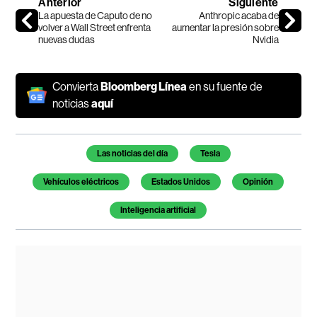
Anterior
Siguiente
La apuesta de Caputo de no
Anthropic acaba de
volver a Wall Street enfrenta
aumentar la presión sobre
nuevas dudas
Nvidia
Convierta
Bloomberg Línea
en su fuente de
noticias
aquí
Temas de este artículo
Las noticias del día
Tesla
Vehículos eléctricos
Estados Unidos
Opinión
Inteligencia artificial