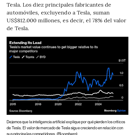
Tesla. Los diez principales fabricantes de
automóviles, excluyendo a Tesla, suman
US$812.000 millones, es decir, el 78% del valor
de Tesla.
Dejemos que la inteligencia artificial explique por qué pierden los críticos
de Tesla.
El valor de mercado de Tesla sigue creciendo en relación con
sus principales competidores.
(Bloomberg)