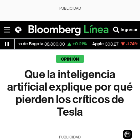
PUBLICIDAD
Ingresar
e Bogota
+0.21%
Apple
-1.74%
USD COP
38,800.00
303.27
3
OPINIÓN
Que la inteligencia
artificial explique por qué
pierden los críticos de
Tesla
10
PUBLICIDAD