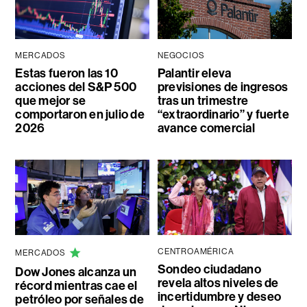
MERCADOS
NEGOCIOS
Estas fueron las 10
Palantir eleva
acciones del S&P 500
previsiones de ingresos
que mejor se
tras un trimestre
comportaron en julio de
“extraordinario” y fuerte
2026
avance comercial
CENTROAMÉRICA
MERCADOS
Sondeo ciudadano
Dow Jones alcanza un
revela altos niveles de
récord mientras cae el
incertidumbre y deseo
petróleo por señales de