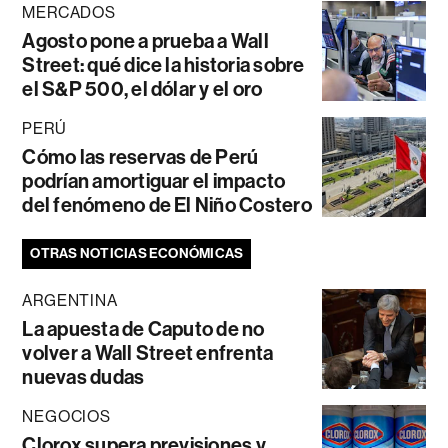
MERCADOS
Agosto pone a prueba a Wall
Street: qué dice la historia sobre
el S&P 500, el dólar y el oro
PERÚ
Cómo las reservas de Perú
podrían amortiguar el impacto
del fenómeno de El Niño Costero
OTRAS NOTICIAS ECONÓMICAS
ARGENTINA
La apuesta de Caputo de no
volver a Wall Street enfrenta
nuevas dudas
NEGOCIOS
Clorox supera previsiones y