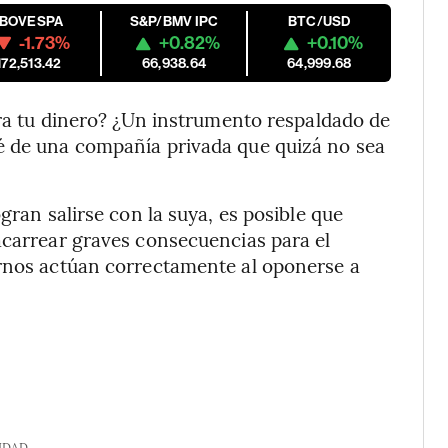
IBOVESPA
S&P/BMV IPC
BTC/USD
-1.73%
+0.82%
+0.10%
172,513.42
66,938.64
64,999.68
uera tu dinero? ¿Un instrumento respaldado de
é de una compañía privada que quizá no sea
gran salirse con la suya, es posible que
acarrear graves consecuencias para el
ernos actúan correctamente al oponerse a
IDAD