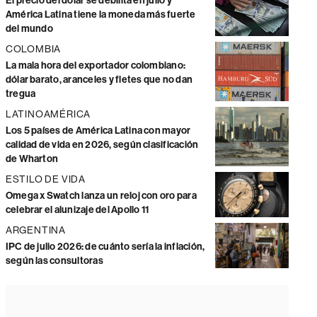
El precio del dólar se debilita en julio y
América Latina tiene la moneda más fuerte
del mundo
COLOMBIA
La mala hora del exportador colombiano:
dólar barato, aranceles y fletes que no dan
tregua
LATINOAMÉRICA
Los 5 países de América Latina con mayor
calidad de vida en 2026, según clasificación
de Wharton
ESTILO DE VIDA
Omega x Swatch lanza un reloj con oro para
celebrar el alunizaje del Apollo 11
ARGENTINA
IPC de julio 2026: de cuánto sería la inflación,
según las consultoras