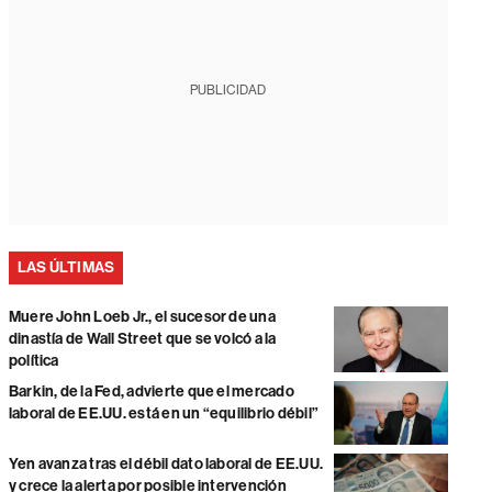
PUBLICIDAD
LAS ÚLTIMAS
Muere John Loeb Jr., el sucesor de una
dinastía de Wall Street que se volcó a la
política
Barkin, de la Fed, advierte que el mercado
laboral de EE.UU. está en un “equilibrio débil”
Yen avanza tras el débil dato laboral de EE.UU.
y crece la alerta por posible intervención