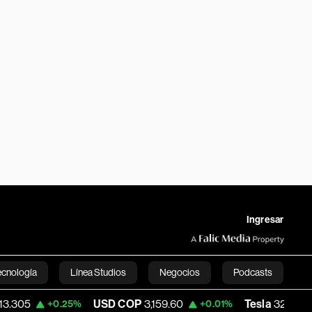
Ingresar
ecnología
Línea Studios
Negocios
Podcasts
USD COP
3,159.60
Tesla
328.50
+0.25%
+0.01%
+2.80%
English