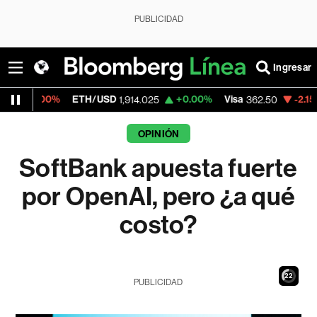
PUBLICIDAD
Ingresar
ETH/USD
+0.00%
Visa
-2.15%
MercadoL
1,914.025
362.50
OPINIÓN
SoftBank apuesta fuerte
por OpenAI, pero ¿a qué
costo?
21
PUBLICIDAD