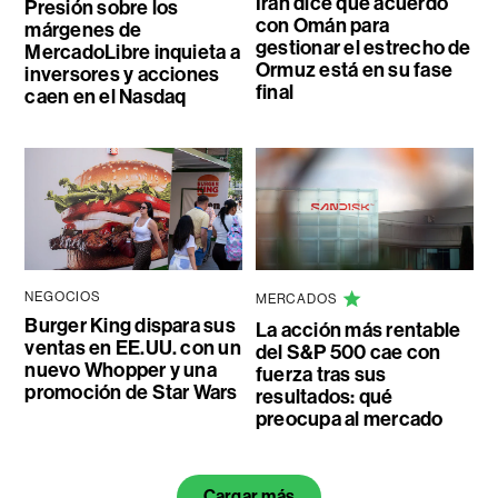
Irán dice que acuerdo
Presión sobre los
con Omán para
márgenes de
gestionar el estrecho de
MercadoLibre inquieta a
Ormuz está en su fase
inversores y acciones
final
caen en el Nasdaq
NEGOCIOS
MERCADOS
Burger King dispara sus
La acción más rentable
ventas en EE.UU. con un
del S&P 500 cae con
nuevo Whopper y una
fuerza tras sus
promoción de Star Wars
resultados: qué
preocupa al mercado
Cargar más