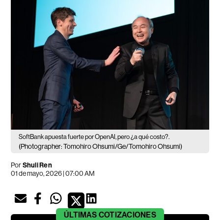
SoftBank apuesta fuerte por OpenAI, pero ¿a qué costo?.
(Photographer: Tomohiro Ohsumi/Ge/Tomohiro Ohsumi)
Por
Shuli Ren
01 de mayo, 2026 | 07:00 AM
ÚLTIMAS
COTIZACIONES