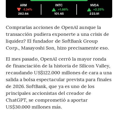
ARM
INTC
NVDA
-1.34%
+1.86%
+2.25%
282.64
101.65
223.91
Comprarías acciones de OpenAI aunque la
transacción pudiera exponerte a una crisis de
liquidez? El fundador de SoftBank Group
Corp., Masayoshi Son, hizo precisamente eso.
El mes pasado, OpenAI cerró la mayor ronda
de financiación de la historia de Silicon Valley,
recaudando US$122.000 millones de cara a una
salida a bolsa espectacular prevista para finales
de 2026. SoftBank, que ya es uno de los
principales accionistas del creador de
ChatGPT, se comprometió a aportar
US$30.000 millones más.