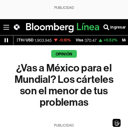
PUBLICIDAD
Ingresar
/USD
-0.10%
Visa
+0.52%
MercadoLibre
1,903.945
370.47
1,
OPINIÓN
¿Vas a México para el
Mundial? Los cárteles
son el menor de tus
problemas
20
PUBLICIDAD