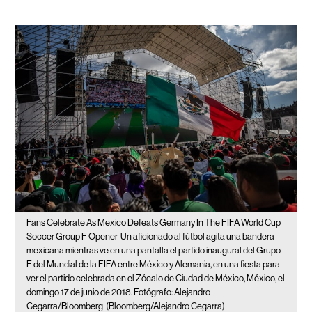
Fans Celebrate As Mexico Defeats Germany In The FIFA World Cup
Soccer Group F Opener
Un aficionado al fútbol agita una bandera
mexicana mientras ve en una pantalla el partido inaugural del Grupo
F del Mundial de la FIFA entre México y Alemania, en una fiesta para
ver el partido celebrada en el Zócalo de Ciudad de México, México, el
domingo 17 de junio de 2018. Fotógrafo: Alejandro
Cegarra/Bloomberg
(Bloomberg/Alejandro Cegarra)