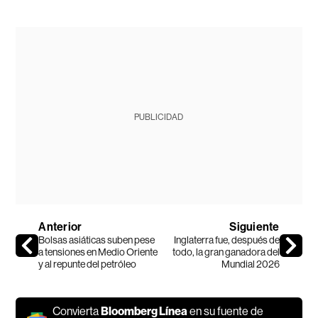
PUBLICIDAD
Anterior
Siguiente
Bolsas asiáticas suben pese
Inglaterra fue, después de
a tensiones en Medio Oriente
todo, la gran ganadora del
y al repunte del petróleo
Mundial 2026
Convierta
Bloomberg Línea
en su fuente de