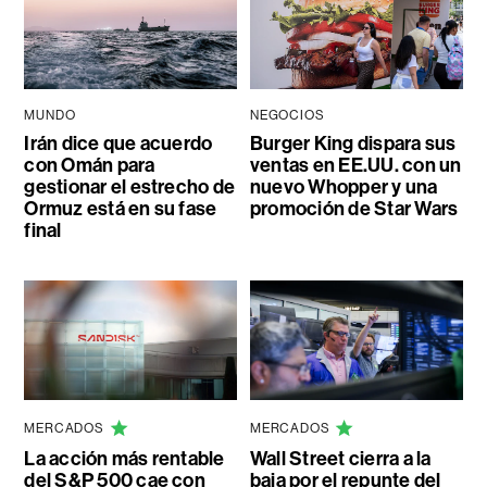
MUNDO
NEGOCIOS
Irán dice que acuerdo
Burger King dispara sus
con Omán para
ventas en EE.UU. con un
gestionar el estrecho de
nuevo Whopper y una
Ormuz está en su fase
promoción de Star Wars
final
MERCADOS
MERCADOS
La acción más rentable
Wall Street cierra a la
del S&P 500 cae con
baja por el repunte del