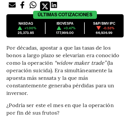
ÚLTIMAS
COTIZACIONES
NASDAQ
IBOVESPA
S&P/BMV IPC
+1.00%
+0.47%
-0.53%
25,373.85
177,999.00
66,936.99
Por décadas, apostar a que las tasas de los
bonos a largo plazo se elevarían era conocido
como la operación
“widow maker trade”
(la
operación suicida). Era simultáneamente la
apuesta más sensata y la que más
constantemente generaba pérdidas para un
inversor.
¿Podría ser este el mes en que la operación
por fin dé sus frutos?