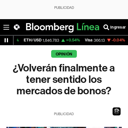
PUBLICIDAD
Ingresar
ETH/USD
+0.54%
Visa
-0.04%
MercadoLib
1,846.783
366.13
OPINIÓN
¿Volverán finalmente a
tener sentido los
mercados de bonos?
21
PUBLICIDAD