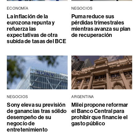
ECONOMÍA
NEGOCIOS
La inflación de la
Puma reduce sus
eurozona repunta y
pérdidas trimestrales
refuerza las
mientras avanza su plan
expectativas de otra
de recuperación
subida de tasas del BCE
NEGOCIOS
ARGENTINA
Sony eleva su previsión
Milei propone reformar
de ganancias tras sólido
el Banco Central para
desempeño de su
prohibir que financie el
negocio de
gasto público
entretenimiento