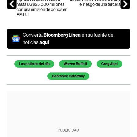
hasta US$25.000 millones
el riesgo de una tercera
con una emisión de bonos en
EE.UU.
Convierta
Bloomberg Línea
en su fuente de
noticias
aquí
Temas de este artículo
Las noticias del día
Warren Buffett
Greg Abel
Berkshire Hathaway
PUBLICIDAD