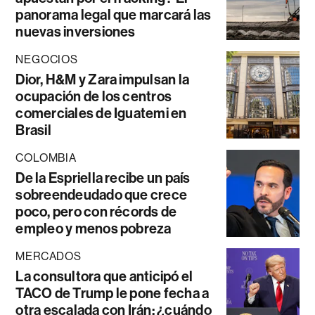
panorama legal que marcará las
nuevas inversiones
NEGOCIOS
Dior, H&M y Zara impulsan la
ocupación de los centros
comerciales de Iguatemi en
Brasil
COLOMBIA
De la Espriella recibe un país
sobreendeudado que crece
poco, pero con récords de
empleo y menos pobreza
MERCADOS
La consultora que anticipó el
TACO de Trump le pone fecha a
otra escalada con Irán: ¿cuándo