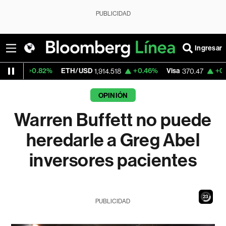
PUBLICIDAD
Ingresar
2%
ETH/USD
+0.46%
Visa
+0.52%
Mercad
1,914.518
370.47
OPINIÓN
Warren Buffett no puede
heredarle a Greg Abel
inversores pacientes
21
PUBLICIDAD