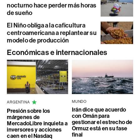
nocturno hace perder más horas
de sueño
El Niño obliga a la caficultura
centroamericana a replantear su
modelo de producción
Económicas e internacionales
MUNDO
ARGENTINA
Irán dice que acuerdo
Presión sobre los
con Omán para
márgenes de
gestionar el estrecho de
MercadoLibre inquieta a
Ormuz está en su fase
inversores y acciones
final
caen en el Nasdaq