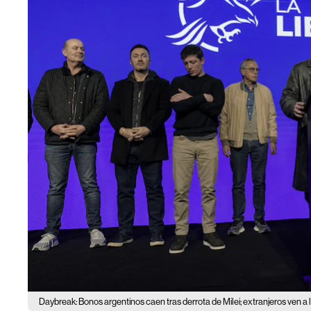
Daybreak: Bonos argentinos caen tras derrota de Milei; extranjeros ven a 