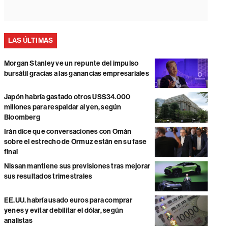
LAS ÚLTIMAS
Morgan Stanley ve un repunte del impulso
bursátil gracias a las ganancias empresariales
Japón habría gastado otros US$34.000
millones para respaldar al yen, según
Bloomberg
Irán dice que conversaciones con Omán
sobre el estrecho de Ormuz están en su fase
final
Nissan mantiene sus previsiones tras mejorar
sus resultados trimestrales
EE.UU. habría usado euros para comprar
yenes y evitar debilitar el dólar, según
analistas