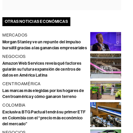
OTRAS NOTICIAS ECONÓMICAS
MERCADOS
Morgan Stanley ve un repunte del impulso
bursátil gracias a las ganancias empresariales
NEGOCIOS
Amazon Web Services revela qué factores
guiarán su futura expansión de centros de
datos en América Latina
CENTROAMÉRICA
Las marcas más elegidas por los hogares de
Centroamérica y cómo ganaron terreno
COLOMBIA
Exclusiva: BTG Pactual tendrá su primer ETF
en Colombia con el “precio más económico
del mercado”
NEGOCIOS