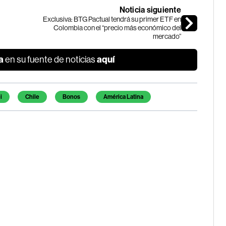
Noticia siguiente
Exclusiva: BTG Pactual tendrá su primer ETF en
Colombia con el “precio más económico del
mercado”
a
aquí
en su fuente de noticias
i
Chile
Bonos
América Latina