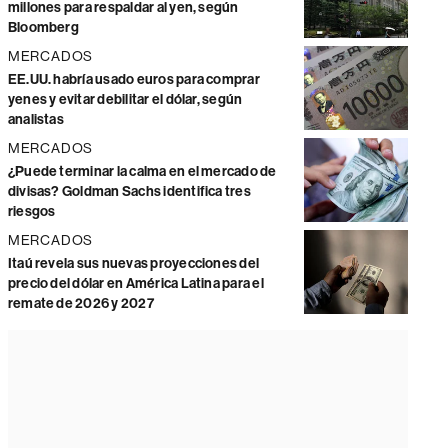
millones para respaldar al yen, según
Bloomberg
MERCADOS
EE.UU. habría usado euros para comprar
yenes y evitar debilitar el dólar, según
analistas
MERCADOS
¿Puede terminar la calma en el mercado de
divisas? Goldman Sachs identifica tres
riesgos
MERCADOS
Itaú revela sus nuevas proyecciones del
precio del dólar en América Latina para el
remate de 2026 y 2027