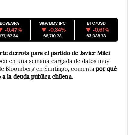
IBOVESPA
S&P/BMV IPC
BTC/USD
-0.47%
-0.34%
-0.61%
177,167.34
66,710.73
63,038.78
rte derrota para el partido de Javier Milei
uben en una semana cargada de datos muy
a de Bloomberg en Santiago, comenta
por qué
 a la deuda pública chilena.