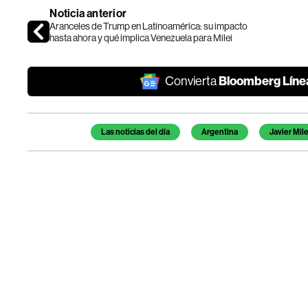
Noticia anterior
Aranceles de Trump en Latinoamérica: su impacto
hasta ahora y qué implica Venezuela para Milei
Bloomberg Líne
Convierta
Temas de este artículo
Las noticias del día
Argentina
Javier Mile