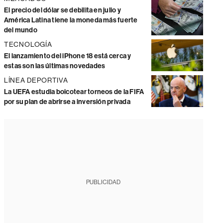
El precio del dólar se debilita en julio y
América Latina tiene la moneda más fuerte
del mundo
TECNOLOGÍA
El lanzamiento del iPhone 18 está cerca y
estas son las últimas novedades
LÍNEA DEPORTIVA
La UEFA estudia boicotear torneos de la FIFA
por su plan de abrirse a inversión privada
PUBLICIDAD