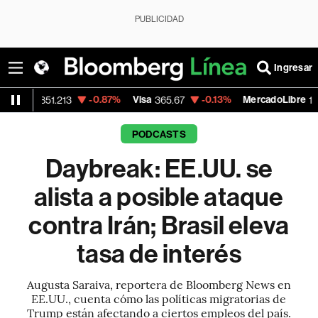
PUBLICIDAD
Ingresar
-0.87%
Visa
-0.13%
MercadoLibre
851.213
365.67
1,900.47
PODCASTS
Daybreak: EE.UU. se
alista a posible ataque
contra Irán; Brasil eleva
tasa de interés
Augusta Saraiva, reportera de Bloomberg News en
EE.UU., cuenta cómo las políticas migratorias de
Trump están afectando a ciertos empleos del país.