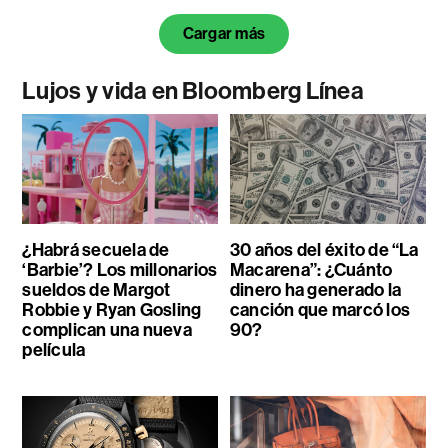
Cargar más
Lujos y vida en Bloomberg Línea
¿Habrá secuela de
30 años del éxito de “La
‘Barbie’? Los millonarios
Macarena”: ¿Cuánto
sueldos de Margot
dinero ha generado la
Robbie y Ryan Gosling
canción que marcó los
complican una nueva
90?
película