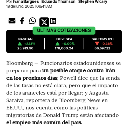
Por
Ivana Bargues - Eduardo Thomson - Stephen Wicary
19 de junio, 2025 | 08:41 AM
ÚLTIMAS
COTIZACIONES
NASDAQ
IBOVESPA
S&P/BMV IPC
+2.13%
+0.00%
-0.36%
25,913.90
178,000.24
66,697.22
Bloomberg — Funcionarios estadounidenses se
preparan para
un posible ataque contra Irán
en los próximos días
; Powell dice que la senda
de las tasas no está clara, pero que el impacto
de los aranceles está por llegar; y Augusta
Saraiva, reportera de Bloomberg News en
EE.UU., nos cuenta cómo las políticas
migratorias de Donald Trump están afectando
el empleo más común del país.