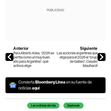
PUBLICIDAD
Anterior
Siguiente
Para Alberto Ades, “2026 se
Las acciones argentinas que
perfila como un muy buen
elige para el 2026 el “brujo
año para Argentina”: qué
de Galileo”, Claudio
activos elige
Maulhardt
Convierta
Bloomberg Línea
en su fuente de
noticias
aquí
Temas de este artículo
Las noticias del día
Daybreak