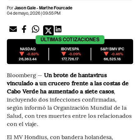
Por
Jason Gale - Marthe Fourcade
04 de mayo, 2026 | 09:55 PM
ÚLTIMAS
COTIZACIONES
NASDAQ
IBOVESPA
S&P/BMV IPC
-0.83%
-0.09%
-0.46%
26,363.44
177,726.17
66,525.18
Bloomberg —
Un brote de hantavirus
vinculado a un crucero frente a las costas de
Cabo Verde ha aumentado a siete casos
,
incluyendo dos infecciones confirmadas,
según informó la Organización Mundial de la
Salud, con tres muertes entre los relacionados
con el viaje.
El MV Hondius, con bandera holandesa,