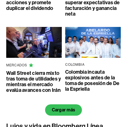
acciones y promete
superar expectativas de
duplicar el dividendo
facturación y ganancia
neta
COLOMBIA
MERCADOS
Colombia incauta
Wall Street cierra mixto
explosivos antes de la
tras toma de utilidades y
toma de posesión de De
mientras el mercado
la Espriella
evalúa avances con Irán
Cargar más
Lujos y vida en Bloomberg Línea