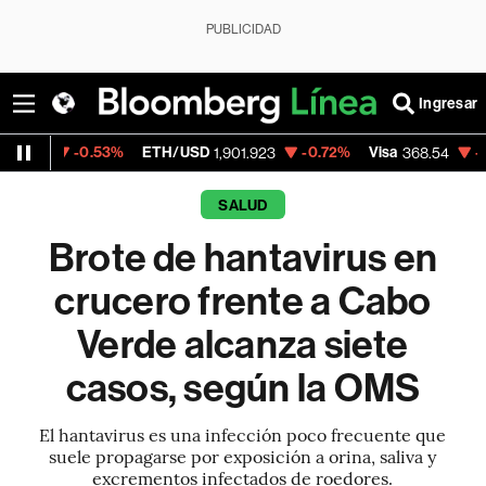
PUBLICIDAD
Ingresar
53%
ETH/USD
-0.72%
Visa
-0.28%
Mercad
1,901.923
368.54
SALUD
Brote de hantavirus en
crucero frente a Cabo
Verde alcanza siete
casos, según la OMS
El hantavirus es una infección poco frecuente que
suele propagarse por exposición a orina, saliva y
excrementos infectados de roedores.