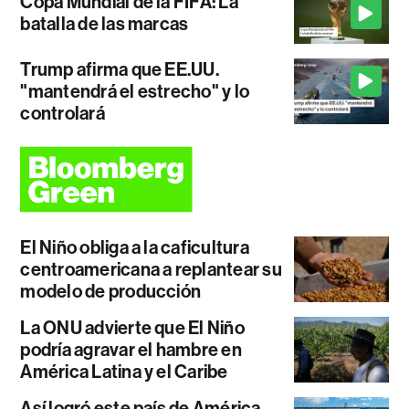
Copa Mundial de la FIFA: La
batalla de las marcas
Trump afirma que EE.UU.
"mantendrá el estrecho" y lo
controlará
El Niño obliga a la caficultura
centroamericana a replantear su
modelo de producción
La ONU advierte que El Niño
podría agravar el hambre en
América Latina y el Caribe
Así logró este país de América