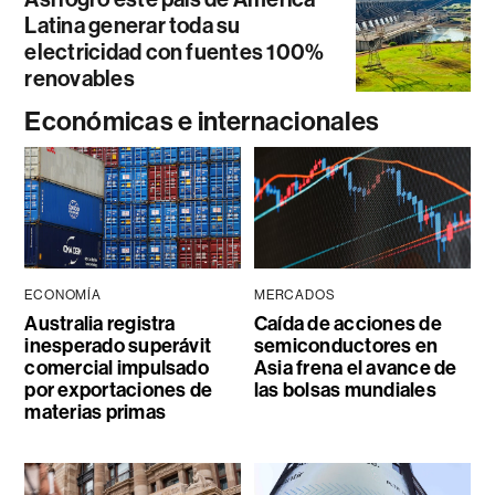
Latina generar toda su
electricidad con fuentes 100%
renovables
Económicas e internacionales
ECONOMÍA
MERCADOS
Australia registra
Caída de acciones de
inesperado superávit
semiconductores en
comercial impulsado
Asia frena el avance de
por exportaciones de
las bolsas mundiales
materias primas