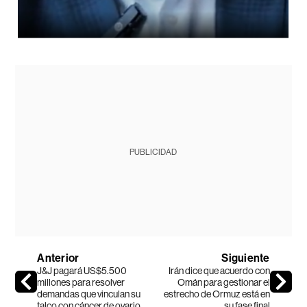
PUBLICIDAD
Anterior
Siguiente
J&J pagará US$5.500
Irán dice que acuerdo con
millones para resolver
Omán para gestionar el
demandas que vinculan su
estrecho de Ormuz está en
talco con cáncer de ovario
su fase final