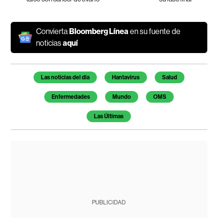
Convierta
Bloomberg Línea
en su fuente de
noticias
aquí
Temas de este artículo
Las noticias del día
Hantavirus
Salud
Enfermedades
Mundo
OMS
Las Últimas
PUBLICIDAD