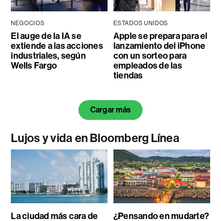
NEGOCIOS
ESTADOS UNIDOS
El auge de la IA se
Apple se prepara para el
extiende a las acciones
lanzamiento del iPhone
industriales, según
con un sorteo para
Wells Fargo
empleados de las
tiendas
Cargar más
Lujos y vida en Bloomberg Línea
La ciudad más cara de
¿Pensando en mudarte?