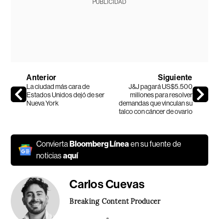
PUBLICIDAD
Anterior
Siguiente
La ciudad más cara de
J&J pagará US$5.500
Estados Unidos dejó de ser
millones para resolver
Nueva York
demandas que vinculan su
talco con cáncer de ovario
Convierta
Bloomberg Línea
en su fuente de
noticias
aquí
Carlos Cuevas
Breaking Content Producer