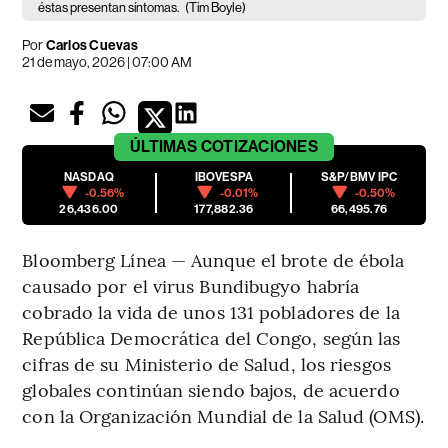
éstas presentan síntomas.
(Tim Boyle)
Por
Carlos Cuevas
21 de mayo, 2026 | 07:00 AM
ÚLTIMAS
COTIZACIONES
NASDAQ
IBOVESPA
S&P/BMV IPC
-0.56%
-0.01%
-0.50%
26,436.00
177,882.36
66,495.76
Bloomberg Línea — Aunque el brote de ébola
causado por el virus Bundibugyo habría
cobrado la vida de unos 131 pobladores de la
República Democrática del Congo, según las
cifras de su Ministerio de Salud, los riesgos
globales continúan siendo bajos, de acuerdo
con la Organización Mundial de la Salud (OMS).