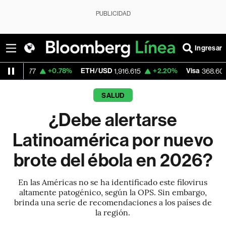
PUBLICIDAD
Ingresar
+0.78%
ETH/USD
+2.20%
Visa
-0.27%
1,916.615
368.60
SALUD
¿Debe alertarse
Latinoamérica por nuevo
brote del ébola en 2026?
En las Américas no se ha identificado este filovirus
altamente patogénico, según la OPS. Sin embargo,
brinda una serie de recomendaciones a los países de
la región.