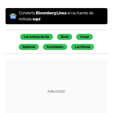
Convierta
Bloomberg Línea
en su fuente de
noticias
aquí
Temas de este artículo
Las noticias del día
Ébola
Congo
Epidemia
Autoridades
Las Últimas
PUBLICIDAD