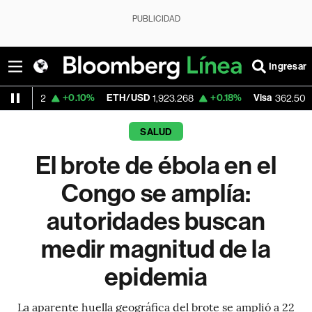
PUBLICIDAD
Ingresar
+0.10%
ETH/USD
+0.18%
Visa
-2.15%
M
1,923.268
362.50
SALUD
El brote de ébola en el
Congo se amplía:
autoridades buscan
medir magnitud de la
epidemia
La aparente huella geográfica del brote se amplió a 22