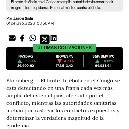
El brote de ébola en el Congo se amplía: autoridades buscan medir
magnitud de la epidemia.
Personal médico contra el ébola.
Por
Jason Gale
01 de junio, 2026 | 03:56 AM
ÚLTIMAS
COTIZACIONES
NASDAQ
IBOVESPA
S&P/BMV IPC
+1.30%
-1.73%
+0.82%
26,690.62
172,513.42
66,938.64
Bloomberg — El brote de ébola en el Congo se
está detectando en una franja cada vez más
amplia del este del país, afectado por el
conflicto, mientras las autoridades sanitarias
luchan por rastrear los contactos expuestos y
determinar la verdadera magnitud de la
epidemia.