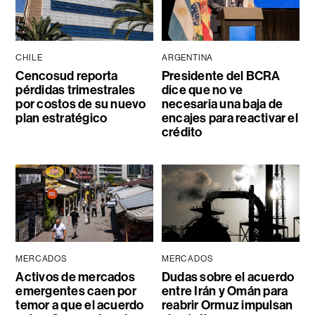
CHILE
ARGENTINA
Cencosud reporta
Presidente del BCRA
pérdidas trimestrales
dice que no ve
por costos de su nuevo
necesaria una baja de
plan estratégico
encajes para reactivar el
crédito
MERCADOS
MERCADOS
Activos de mercados
Dudas sobre el acuerdo
emergentes caen por
entre Irán y Omán para
temor a que el acuerdo
reabrir Ormuz impulsan