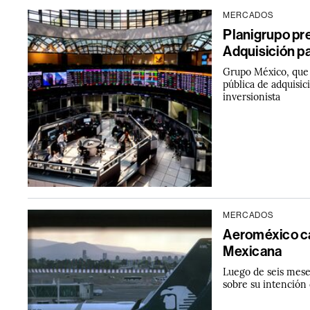
MERCADOS
Planigrupo pre
Adquisición pa
Grupo México, que a
pública de adquisic
inversionista
MERCADOS
Aeroméxico ca
Mexicana
Luego de seis mese
sobre su intención 