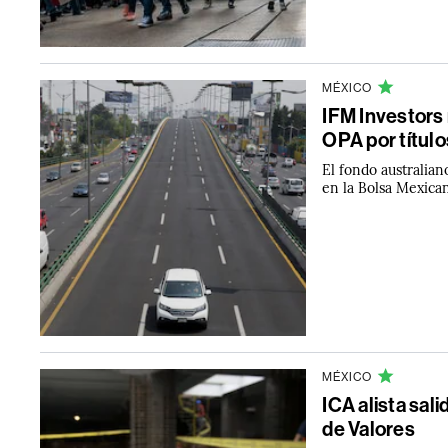
MÉXICO
IFM Investors 
OPA por título
El fondo australian
en la Bolsa Mexica
MÉXICO
ICA alista sal
de Valores