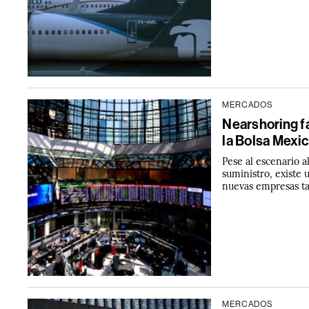
MERCADOS
Nearshoring f
la Bolsa Mexi
Pese al escenario a
suministro, existe 
nuevas empresas ta
MERCADOS