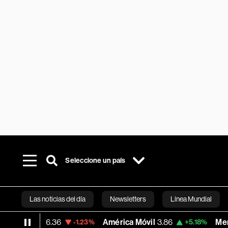
Seleccione un país
Las noticias del día
Newsletters
Línea Mundial
546.36
América Móvil
3.86
MercadoLibre
-1.23%
+5.18%
Bloomberg 