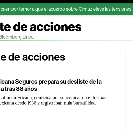
or a que el acuerdo sobre Ormuz eleve las tensiones
Aerolín
ste de acciones
n Bloomberg Línea
te de acciones
icana Seguros prepara su desliste de la
a tras 88 años
 Latinoamericana, conocida por su icónica torre, forman
exicana desde 1936 y registraban nula bursatilidad