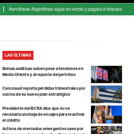
eas Argentinas sigue en verde y pagará el impuesto a las ganancias 
LAS ÚLTIMAS
Bolsas asiáticas suben pese a tensiones en
Medio Oriente y al repunte del petróleo
Cencosud reporta pérdidas trimestrales por
costos de su nuevo plan estratégico
Presidente del BCRA dice que no ve
necesaria una baja de encajes para reactivar
el crédito
Activos de mercados emergentes caen por