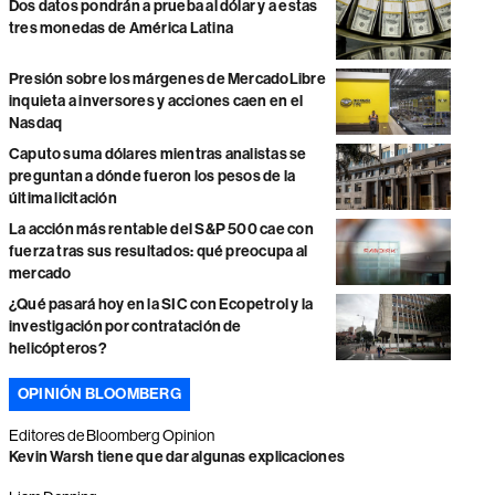
Dos datos pondrán a prueba al dólar y a estas
tres monedas de América Latina
Presión sobre los márgenes de MercadoLibre
inquieta a inversores y acciones caen en el
Nasdaq
Caputo suma dólares mientras analistas se
preguntan a dónde fueron los pesos de la
última licitación
La acción más rentable del S&P 500 cae con
fuerza tras sus resultados: qué preocupa al
mercado
¿Qué pasará hoy en la SIC con Ecopetrol y la
investigación por contratación de
helicópteros?
OPINIÓN BLOOMBERG
Editores de Bloomberg Opinion
Kevin Warsh tiene que dar algunas explicaciones