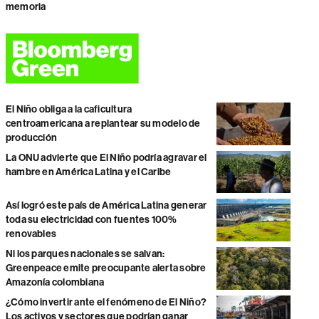
memoria
El Niño obliga a la caficultura
centroamericana a replantear su modelo de
producción
La ONU advierte que El Niño podría agravar el
hambre en América Latina y el Caribe
Así logró este país de América Latina generar
toda su electricidad con fuentes 100%
renovables
Ni los parques nacionales se salvan:
Greenpeace emite preocupante alerta sobre
Amazonía colombiana
¿Cómo invertir ante el fenómeno de El Niño?
Los activos y sectores que podrían ganar