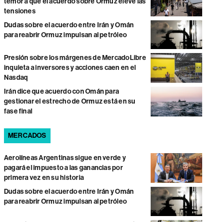
temor a que el acuerdo sobre Ormuz eleve las
tensiones
Dudas sobre el acuerdo entre Irán y Omán
para reabrir Ormuz impulsan al petróleo
Presión sobre los márgenes de MercadoLibre
inquieta a inversores y acciones caen en el
Nasdaq
Irán dice que acuerdo con Omán para
gestionar el estrecho de Ormuz está en su
fase final
MERCADOS
Aerolíneas Argentinas sigue en verde y
pagará el impuesto a las ganancias por
primera vez en su historia
Dudas sobre el acuerdo entre Irán y Omán
para reabrir Ormuz impulsan al petróleo