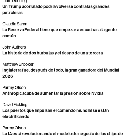
Liam Denning
Un Trump acorralado podría volverse contra las grandes
petroleras
Claudia Sahm
La Reserva Federal tiene que empezar a escuchar a la gente
común
John Authers
La historia de dos burbujas y el riesgo de una tercera
Matthew Brooker
Inglaterra fue, después de todo, la gran ganadora del Mundial
2026
Parmy Olson
Anthropic acaba de aumentar la presión sobre Nvidia
David Fickling
Los puertos que impulsan el comercio mundial se están
electrificando
Parmy Olson
La IA está revolucionando el modelo de negocio de los chips de