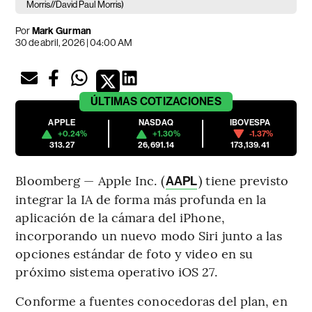
Morris//David Paul Morris)
Por
Mark Gurman
30 de abril, 2026 | 04:00 AM
ÚLTIMAS
COTIZACIONES
APPLE
NASDAQ
IBOVESPA
+0.24%
+1.30%
-1.37%
313.27
26,691.14
173,139.41
Bloomberg — Apple Inc. (
) tiene previsto
AAPL
integrar la IA de forma más profunda en la
aplicación de la cámara del iPhone,
incorporando un nuevo modo Siri junto a las
opciones estándar de foto y video en su
próximo sistema operativo iOS 27.
Conforme a fuentes conocedoras del plan, en