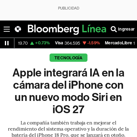
PUBLICIDAD
Ingresar
+0.73%
Visa
-1.59%
MercadoLibre
-0.
0
364.595
1,819.93
TECNOLOGÍA
Apple integrará IA en la
cámara del iPhone con
un nuevo modo Siri en
iOS 27
La compañía también trabaja en mejorar el
rendimiento del sistema operativo y la duración de la
batería del iPhone 18 Pro, que se lanzará en otoño.