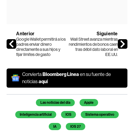
Anterior
Siguiente
Google Wallet permitirá a los
Wall Street avanza mientras
padres enviar dinero
rendimientos de bonos caen
directamente a sus hijos y
tras débil dato laboral en
fijar límites de gasto
EE.UU.
Convierta
Bloomberg Línea
en su fuente de
noticias
aquí
Temas de este artículo
Las noticias del día
Apple
Inteligencia artificial
IOS
Sistema operativo
IA
IOS 27