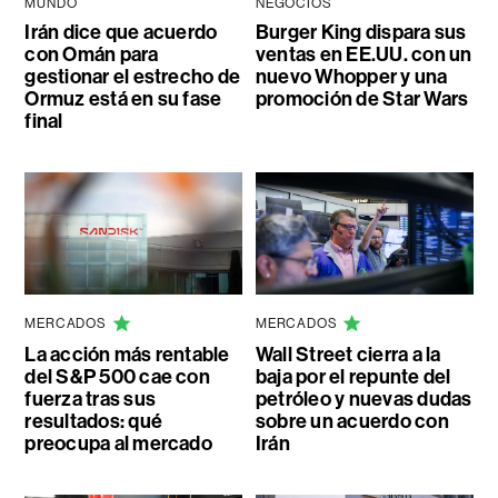
MUNDO
NEGOCIOS
Irán dice que acuerdo
Burger King dispara sus
con Omán para
ventas en EE.UU. con un
gestionar el estrecho de
nuevo Whopper y una
Ormuz está en su fase
promoción de Star Wars
final
MERCADOS
MERCADOS
La acción más rentable
Wall Street cierra a la
del S&P 500 cae con
baja por el repunte del
fuerza tras sus
petróleo y nuevas dudas
resultados: qué
sobre un acuerdo con
preocupa al mercado
Irán